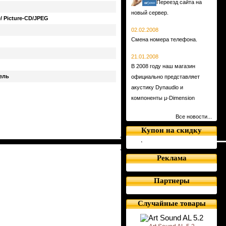
Переезд сайта на
новый сервер.
Picture-CD/JPEG
02.02.2008
Смена номера телефона.
21.01.2008
В 2008 году наш магазин
ель
официально представляет
акустику Dynaudio и
компоненты µ-Dimension
Все новости...
Купон на скидку
Реклама
Партнеры
Случайные товары