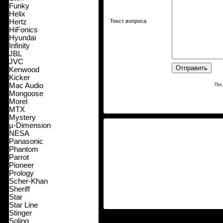
Funky
Helix
Hertz
Текст вопроса
HiFonics
Hyundai
Infinity
JBL
JVC
Kenwood
Kicker
Mac Audio
Пос
Mongoose
Morel
MTX
Mystery
µ-Dimension
NESA
Panasonic
Phantom
Parrot
Pioneer
Prology
Scher-Khan
Sheriff
Star
Star Line
Stinger
Soling