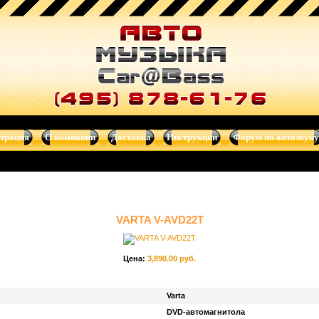
страция
О компании
Доставка
Инструкции
Форум по автозвуку
VARTA V-AVD22T
Цена:
3,890.00 руб.
Varta
DVD-автомагнитола