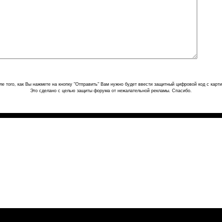
ле того, как Вы нажмете на кнопку "Отправить" Вам нужно будет ввести защитный цифровой код с карти
Это сделано с целью защиты форума от нежалательной рекламы. Спасибо.