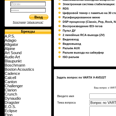
Электронная система стабилизации: 
RDS
Цифровой тюнер с памятью на 30 ста
Русифицированное меню
DSP-процессор (Classic, Pop, Rock, N
Регистрация
|
Забыли пароль?
Воспроизведение ID3-тегов
Пульт ДУ
Бренды
2 линейных RCA-выхода (2V)
A.P.S.
Видеовход
Adagio
Видеовыход
Alligator
Alpine
Разъём AUX
Art Sound
Разъем выхода на сабвуфер
Audio Art
ISO-разъем
Blaupunkt
Boschmann
Boston Acoustics
Cadence
Calcell
Задать вопрос по VARTA V-AVD22T
Canton
Challenger
Ваш вопрос о VART
Clarion
Crunch
Введите имя
Dynaudio
Dragster
Тема вопроса
E.O.S.
Eclipse
Eton