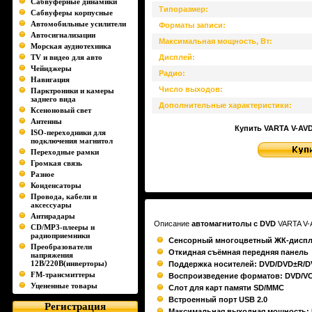
Сабвуферные динамики
Типоразмер:
Сабвуферы корпусные
Автомобильные усилители
Форматы записи:
Автосигнализации
Максимальная мощность, Вт:
Морская аудиотехника
TV и видео для авто
Дисплей:
Чейнджеры
Радио:
Навигация
Число выходов:
Парктроники и камеры
заднего вида
Дополнительные характеристики:
Ксеноновый свет
Антенны
Купить VARTA V-AVD2
ISO-переходники для
подключения магнитол
Переходные рамки
Громкая связь
Разное
Конденсаторы
Провода, кабели и
аксессуары
Антирадары
Описание
автомагнитолы с DVD
VARTA V-
CD/MP3-плееры и
радиоприемники
Сенсорный многоцветный ЖК-дисп
Преобразователи
Откидная съёмная передняя панель
напряжения
12В/220В(инверторы)
Поддержка носителей: DVD/DVD±R/
FM-трансмиттеры
Воспроизведение форматов: DVD/V
Уцененные товары
Слот для карт памяти SD/MMC
Встроенный порт USB 2.0
Регистрация
Максимальная выходная мощность: 5