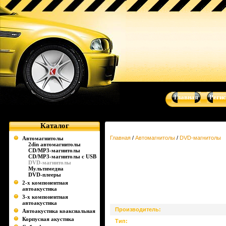
Главная
Реги
Каталог
Главная
/
Автомагнитолы
/
DVD-магнитолы
Автомагнитолы
2din автомагнитолы
CD/MP3-магнитолы
CD/MP3-магнитолы c USB
DVD-магнитолы
Мультимедиа
DVD-плееры
2-х компонентная
автоакустика
3-х компонентная
автоакустика
Производитель:
Автоакустика коаксиальная
Корпусная акустика
Тип: