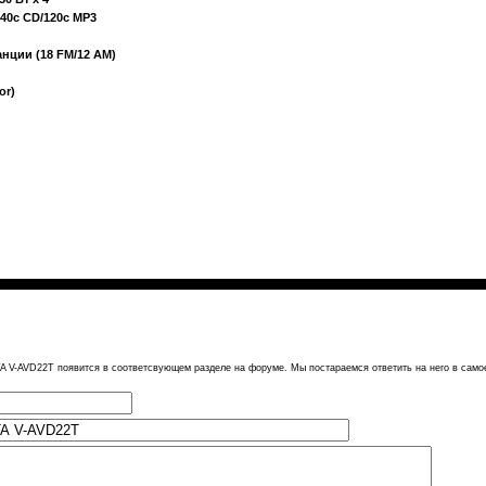
40с CD/120c MP3
нции (18 FM/12 AM)
or)
A V-AVD22T появится в соответсвующем разделе на форуме. Мы постараемся ответить на него в само