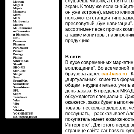
слушаешь музыку, а стоя на с
Macrom
Magnat
экран. К тому же если снабдит
Miyota
он уже встроен), вместо клип
Mongoose
Morel
пользуются станции типоразме
MTX
Multitronics
пресловутый „бум навигации".
Mystery
Mu-Dimension
ассортимент всех прочих комп
m-Dimension
а также мониторы, парктроник
µ-Dimension
NRG
продукцию.
Panasonic
Phantom
ParkMaster
Pioneer
Prology
В сети
Philips
Scher-Khan
В духе современных маркетинг
Sheriff
воплощение". Во всемирной па
SHO-ME
Star Line
браузера адрес
car-bass.ru
. 
Stinger
Sony
„виртуальных" клиентов форми
SoundMax
Soundstatus
общем, неудивительно, учитыв
Soundstream
день заказа. В пределах МКАД 
SPL
Supra
обсуждаются специально. Даже
Tomahawk
Velas
окажется, заказ будет выполнен
Vibe
VST
товары несколько дешевле, чем
Whistler
послушать, - рассказывает Але
YOSHIMITSU
ISO переходники
покупатель имеет возможность 
Интернете". Для этого перед 
странице сайта car-bass.ru ку