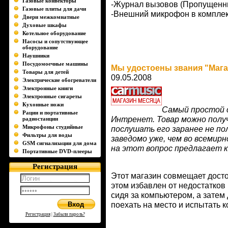
Газовые конвекторы
-Журнал вызовов (Пропущенны
Газовые плиты для дачи
-Внешний микрофон в компле
Двери межкомнатные
Духовые шкафы
Котельное оборудование
Насосы и сопутствующее
оборудование
Наушники
Посудомоечные машины
Мы удостоены звания "Мага
Товары для детей
09.05.2008
Электрические обогреватели
Электронные книги
Электронные сигареты
Кухонные ножи
Самый простой с
Рации и портативные
Интренет. Товар можно получ
радиостанции
Микрофоны студийные
послушать его заранее не по
Фильтры для воды
заведомо уже, чем во всемир
GSM сигнализации для дома
на этот вопрос предлагает к
Портативные DVD-плееры
Регистрация
Этот магазин совмещает дост
этом избавлен от недостатков
сидя за компьютером, а затем 
поехать на место и испытать к
Регистрация
|
Забыли пароль?