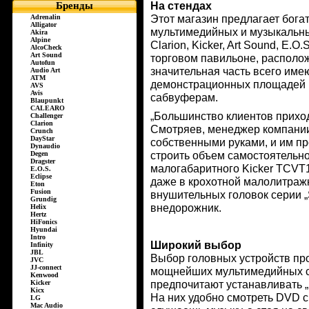
Бренды
На стендах
Adrenalin
Этот магазин предлагает бог
Alligator
мультимедийных и музыкальны
Akira
Alpine
Clarion, Kicker, Art Sound, E.O
AlcoCheck
Art Sound
торговом павильоне, располо
Autofun
значительная часть всего име
Audio Art
ATM
демонстрационных площадей в
AVS
Avis
сабвуферам.
Blaupunkt
CALEARO
„Большинство клиентов прихо
Challenger
Clarion
Смотряев, менеджер компании.
Crunch
DayStar
собственными руками, и им пр
Dynaudio
Degen
строить объем самостоятельно
Dragster
малогабаритного Kicker TCVT1
E.O.S.
Eclipse
даже в крохотной малолитражк
Eton
Fusion
внушительных головок серии „S
Grundig
внедорожник.
Helix
Hertz
HiFonics
Hyundai
Intro
Широкий выбор
Infinity
JBL
Выбор головных устройств про
JVC
JJ-connect
мощнейших мультимедийных ст
Kenwood
Kicker
предпочитают устанавливать 
Kicx
На них удобно смотреть DVD с
LG
Mac Audio