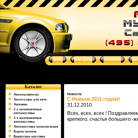
Музыка для Вашего авто - автоакустика, автомагнитолы, сабв
системы от Clarion, Mystery, Kicker, Prology, Audio Art, Art Sound
Главная
Регистрация
О компании
Дос
Каталог
Новости
Автомагнитолы
С Новым 2011 годом!
Аксессуары для авто
Антенны
31.12.2010
2-х компонентная
Всех, всех, всех ! Поздравляе
автоакустика
3-х компонентная
крепкого, счастья большего -
автоакустика
Автоакустика коаксиальная
Карты памяти
Корпусная акустика