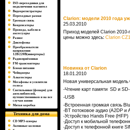
ISO-переходники для
подключения магнитол
Видеорегистраторы
Переходные рамки
Clarion: модели 2010 года у
Громкая связь
25.03.2010
Конденсаторы
Провода, кабели и
Приход моделей Clarion 2010-
аксессуары
цены можно здесь:
Clarion C
Разное
Диктофоны
Преобразователи
напряжения
12В/220В(инверторы)
Радиоприёмники
FM-трансмиттеры
Новинка от Clarion
Блоки питания
Чейнджеры
18.01.2010
Алкотестеры
Новая универсальная модель
Мегафоны и усилители
голоса
-Чтение карт памяти SD и SD
Светильники (фонари) для
автолюбителей,
-USB
путешественников и на все
случаи жизни
-Встроенная громкая связь Blu
Мятая коробка
-BT потоковое аудио (A2DP и
Техника для дома
-Устройство Hands Free (HFP)
-Доступ к мобильной телефонн
CD MP3-плееры
Активные колонки
-Доступ к телефонной книге S