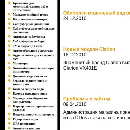
Крепления для
монитора(телевизора) в
автомобиль
Обновлен модельный ряд в
Мультимедийный плеер
24.12.2010
Потолочные мониторы
Сабвуферные динамики
Сабвуферы автомобильные
пассивные
Активные сабвуферы
Сабвуферные наборы
TV и видео для авто
Новые модели Clarion
Автомобильные усилители
18.12.2010
Аудиотехника для катеров и
яхт
Знаменитый бренд Clarion вы
Мониторы
Clarion VX401E
Автомобильные телевизоры
и мониторы
Дневные ходовые огни
Зеркало заднего вида с
монитором
Камера заднего вида
Камера переднего вида
Маршрутные бортовые
Проблемы с сайтом
компьютеры
09.04.2010
Парктроники (парковочные
радары)
Администрация магазина прино
Подголовники с монитором
из-за DDos атаки на хостингп
Радар детекторы
GPS навигация
Автосигнализации