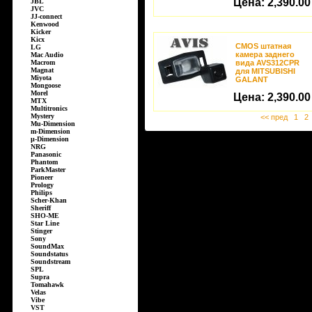
Цена:
2,390.00
JBL
JVC
JJ-connect
Kenwood
Kicker
Kicx
CMOS штатная
LG
камера заднего
Mac Audio
Macrom
вида AVS312CPR
Magnat
для MITSUBISHI
Miyota
GALANT
Mongoose
Morel
Цена:
2,390.00
MTX
Multitronics
Mystery
<< пред
1
2
Mu-Dimension
m-Dimension
µ-Dimension
NRG
Panasonic
Phantom
ParkMaster
Pioneer
Prology
Philips
Scher-Khan
Sheriff
SHO-ME
Star Line
Stinger
Sony
SoundMax
Soundstatus
Soundstream
SPL
Supra
Tomahawk
Velas
Vibe
VST