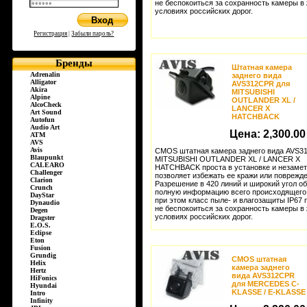
не беспокоиться за сохранность камеры в
условиях российских дорог.
Регистрация
|
Забыли пароль?
Бренды
Штатная камера
Adrenalin
заднего вида
Alligator
AVS312CPR для
Akira
MITSUBISHI
Alpine
OUTLANDER XL /
AlcoCheck
LANCER X
Art Sound
HATCHBACK
Autofun
Audio Art
Цена:
2,300.00
ATM
AVS
Avis
CMOS штатная камера заднего вида AVS3
Blaupunkt
MITSUBISHI OUTLANDER XL / LANCER X
CALEARO
HATCHBACK проста в установке и незамет
Challenger
позволяет избежать ее кражи или поврежде
Clarion
Разрешение в 420 линий и широкий угол о
Crunch
полную информацию всего происходящего 
DayStar
при этом класс пыле- и влагозащиты IP67 
Dynaudio
не беспокоиться за сохранность камеры в
Degen
условиях российских дорог.
Dragster
E.O.S.
Eclipse
Eton
Fusion
Grundig
CMOS штатная
Helix
камера заднего
Hertz
вида AVS312CPR
HiFonics
для MERCEDES C-
Hyundai
KLASSE / E-KLASSE
Intro
Infinity