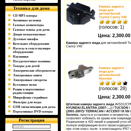
Камера заднего
Техника для дома
вида для
автомобилей
CD MP3-плееры
Toyota Camry V40
Активные колонки
Газовые конвекторы
(голосов: 1)
Газовые плиты для дачи
Двери межкомнатные
Цена:
2,300.00
Духовые шкафы
Камера заднего вида
для автомобилей To
Котельное оборудование
Camry V40
Насосы и сопутствующее
оборудование
Наушники
Посудомоечные машины
Товары для детей
Камера заднего
Электрические обогреватели
вида для
автомобилей
Электронные книги
Hyundai
Электронные сигареты
Кухонные ножи
(голосов: 28)
Рации и портативные
радиостанции
Цена:
2,300.00
Микрофоны студийные
Фильтры для воды
Штатная камера заднего вида
AVS312C
GSM сигнализации для дома
HYUNDAI ELANTRA (2007-…) / TUCSON /
(2001-2007)/ TERRACAN / ACCENT/ IX 55/ 
Портативные DVD-плееры
Sorento.
проста в установке и незаметна, 
позволяет избежать ее кражи или поврежде
Регистрация
Разрешение в 420 линий и широкий угол о
полную информацию всего происходящего 
при этом класс пыле- и влагозащиты IP67 