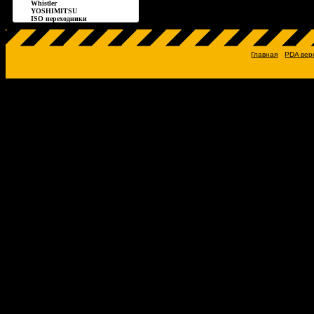
Whistler
YOSHIMITSU
ISO переходники
Главная
PDA вер