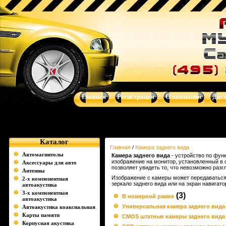
Камера заднего вида - Музыка для Вашего авто - автоакустик
навигационные системы от Clarion, Mystery, Kicker, Prology, Audi
Главная
Регистрация
О компании
Дос
Каталог
Главная
/
Камера заднего вида
Автомагнитолы
Камера заднего вида
- устройство по функ
изображение на монитор, установленный в 
Аксессуары для авто
позволяет увидеть то, что невозможно разгл
Антенны
Изображение с камеры может передаваться 
2-х компонентная
зеркало заднего вида или на экран навигато
автоакустика
3-х компонентная
(3)
В номерной рамке
автоакустика
Универсальная камера заднего вида
Автоакустика коаксиальная
Карты памяти
CMOS штатные камеры заднего вида
Корпусная акустика