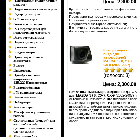
Парктроники (парковочные
Цена:
2,300.00
радары)
Подголовники с монитором
Крепится вместно штатного плафона подс
номера
Радар детекторы
Преимущества перед универсальными ка
GPS навигация
Не нужно сверлить кузов;
Автосигнализации
Сохраняется экстерьер автомобиля;
В отличии от врезных камер не загрязняет
ISO-переходники для
Антивандальная защита.
подключения магнитол
Видеорегистраторы
Переходные рамки
Громкая связь
Камера заднего
Конденсаторы
вида для
Провода, кабели и
автомобилей
аксессуары
MAZDA 3 / 6, СХ-7,
СХ-9 (2002-2007)
Разное
Диктофоны
(голосов: 3)
Преобразователи
напряжения
12В/220В(инверторы)
Цена:
2,300.00
Радиоприёмники
CMOS
штатная камера заднего вида
AVS
FM-трансмиттеры
для MAZDA 3 / 6, СХ-7, СХ-9
(2002-2007) п
Блоки питания
установке и незаметна, что позволяет изб
Чейнджеры
кражи или повреждения. Разрешение в 420
широкий угол обзора дают полную инфор
Алкотестеры
всего происходящего сзади, при этом клас
Мегафоны и усилители
влагозащиты IP67 позволяет не беспокоить
голоса
сохранность камеры в жестких условиях р
Светильники (фонари) для
дорог.
автолюбителей,
путешественников и на все
случаи жизни
Мятая коробка