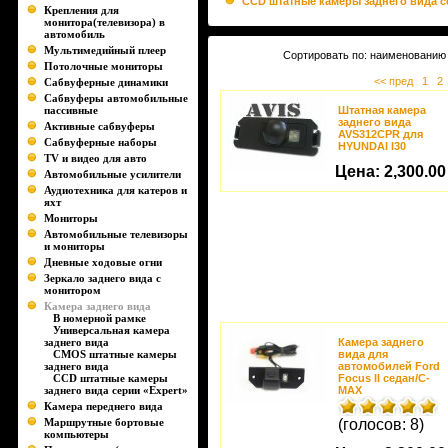
CCD штатные камеры заднего вида с
Крепления для
монитора(телевизора) в
автомобиль
Мультимедийный плеер
Сортировать по: наименованию 
Потолочные мониторы
<< пред
1
2
Сабвуферные динамики
Сабвуферы автомобильные
пассивные
Штатная камера
заднего вида
Активные сабвуферы
AVS312CPR для
Сабвуферные наборы
HYUNDAI I30
TV и видео для авто
Цена:
2,300.00
Автомобильные усилители
Аудиотехника для катеров и
яхт
Мониторы
Автомобильные телевизоры
и мониторы
Дневные ходовые огни
Зеркало заднего вида с
монитором
Камера заднего вида
В номерной рамке
Универсальная камера
заднего вида
Камера заднего
CMOS штатные камеры
вида для
заднего вида
автомобилей Ford
CCD штатные камеры
Focus II седан/C-
заднего вида серии «Expert»
MAX
Камера переднего вида
Маршрутные бортовые
(голосов: 8)
компьютеры