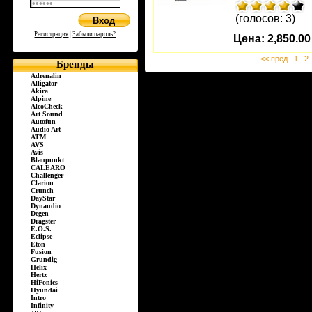
(голосов: 3)
Регистрация
|
Забыли пароль?
Цена:
2,850.00
<< пред
1
2
Бренды
Adrenalin
Alligator
Akira
Alpine
AlcoCheck
Art Sound
Autofun
Audio Art
ATM
AVS
Avis
Blaupunkt
CALEARO
Challenger
Clarion
Crunch
DayStar
Dynaudio
Degen
Dragster
E.O.S.
Eclipse
Eton
Fusion
Grundig
Helix
Hertz
HiFonics
Hyundai
Intro
Infinity