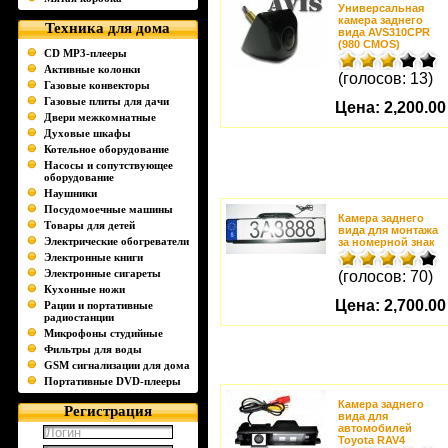
Универсальная
камера заднего
Техника для дома
вида AVS310CPR
(980 CMOS)
CD MP3-плееры
Активные колонки
(голосов: 13)
Газовые конвекторы
Газовые плиты для дачи
Цена:
2,200.00
Двери межкомнатные
Духовые шкафы
Котельное оборудование
Насосы и сопутствующее
оборудование
Наушники
Посудомоечные машины
Камера заднего
Товары для детей
вида для монтажа
Электрические обогреватели
за номерной знак
Электронные книги
Электронные сигареты
(голосов: 70)
Кухонные ножи
Цена:
2,700.00
Рации и портативные
радиостанции
Микрофоны студийные
Фильтры для воды
GSM сигнализации для дома
Портативные DVD-плееры
Камера заднего
Регистрация
вида для
автомобилей
Toyota RAV4