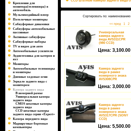
CCD штатные камеры заднего вида с
Крепления для
монитора(телевизора) в
автомобиль
Мультимедийный плеер
Сортировать по: наименованию 
Потолочные мониторы
<< пред
1
2
Сабвуферные динамики
Сабвуферы автомобильные
пассивные
Универсальная
камера заднего
Активные сабвуферы
вида AVS311CPR
Сабвуферные наборы
(980 CCD)
TV и видео для авто
Цена:
3,100.00
Автомобильные усилители
Аудиотехника для катеров и
яхт
Мониторы
Автомобильные телевизоры
Камера заднего
и мониторы
вида в рамке
номерного знака
Дневные ходовые огни
AVS308CPR
Зеркало заднего вида с
монитором
Цена:
3,000.00
Камера заднего вида
В номерной рамке
Универсальная камера
заднего вида
CMOS штатные камеры
Камера заднего
заднего вида
вида в рамке
CCD штатные камеры
номерного знака
заднего вида серии «Expert»
AVS317CPR (SONY
Камера переднего вида
CCD)
Маршрутные бортовые
Цена:
5,500.00
компьютеры