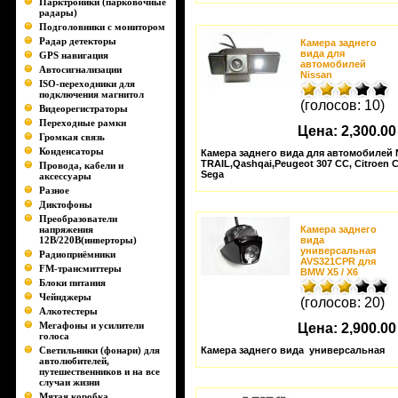
Парктроники (парковочные
радары)
Подголовники с монитором
Радар детекторы
Камера заднего
вида для
GPS навигация
автомобилей
Автосигнализации
Nissan
ISO-переходники для
подключения магнитол
(голосов: 10)
Видеорегистраторы
Переходные рамки
Цена:
2,300.00
Громкая связь
Конденсаторы
Камера заднего вида для автомобилей N
TRAIL,Qashqai,Peugeot 307 CC, Citroen C
Провода, кабели и
Sega
аксессуары
Разное
Диктофоны
Преобразователи
напряжения
Камера заднего
12В/220В(инверторы)
вида
универсальная
Радиоприёмники
AVS321CPR для
FM-трансмиттеры
BMW X5 / X6
Блоки питания
Чейнджеры
(голосов: 20)
Алкотестеры
Мегафоны и усилители
Цена:
2,900.00
голоса
Светильники (фонари) для
Камера заднего вида универсальная
автолюбителей,
путешественников и на все
случаи жизни
Мятая коробка