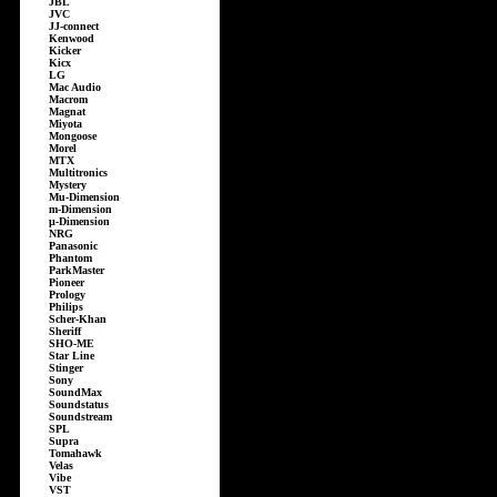
JBL
JVC
JJ-connect
Kenwood
Kicker
Kicx
LG
Mac Audio
Macrom
Magnat
Miyota
Mongoose
Morel
MTX
Multitronics
Mystery
Mu-Dimension
m-Dimension
µ-Dimension
NRG
Panasonic
Phantom
ParkMaster
Pioneer
Prology
Philips
Scher-Khan
Sheriff
SHO-ME
Star Line
Stinger
Sony
SoundMax
Soundstatus
Soundstream
SPL
Supra
Tomahawk
Velas
Vibe
VST