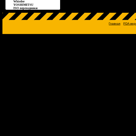
Whistler
YOSHIMITSU
ISO переходники
Главная
PDA вер