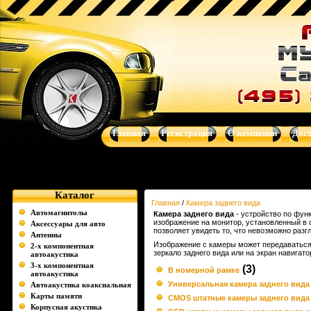
Камера заднего вида - Музыка для Вашего авто - автоакустик
навигационные системы от Clarion, Mystery, Kicker, Prology, Audi
Главная
Регистрация
О компании
Дос
Каталог
Главная
/
Камера заднего вида
Автомагнитолы
Камера заднего вида
- устройство по функ
изображение на монитор, установленный в 
Аксессуары для авто
позволяет увидеть то, что невозможно разгл
Антенны
Изображение с камеры может передаваться 
2-х компонентная
зеркало заднего вида или на экран навигато
автоакустика
3-х компонентная
(3)
В номерной рамке
автоакустика
Универсальная камера заднего вида
Автоакустика коаксиальная
Карты памяти
CMOS штатные камеры заднего вида
Корпусная акустика