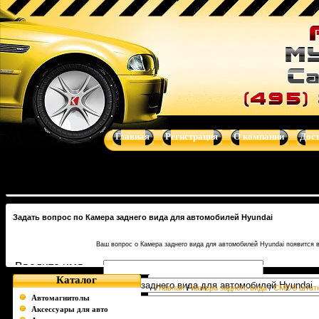
Купить Камера заднего вида для автомобилей Hyundai - CMOS
автотелевизоры, усилители, dvd-магнитолы, навигационные систем
Главная
Регистрация
О компании
Дос
Задать вопрос по Камера заднего вида для автомобилей Hyundai
Ваш вопрос о Камера заднего вида для автомобилей Hyundai появится 
Введите имя
Каталог
Тема вопроса
Главная
/
Камера заднего вида
/
CMOS штатн
Автомагнитолы
Камера зад
Аксессуары для авто