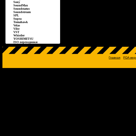
Sony
SoundMax
Soundstatus
Soundstream
SPL
Supra
Tomahawk
Velas
Vibe
VST
Whistler
YOSHIMITSU
ISO переходники
Главная
PDA вер