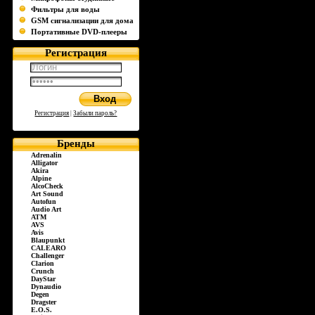
Фильтры для воды
GSM сигнализации для дома
Портативные DVD-плееры
Регистрация
Регистрация
|
Забыли пароль?
Бренды
Adrenalin
Alligator
Akira
Alpine
AlcoCheck
Art Sound
Autofun
Audio Art
ATM
AVS
Avis
Blaupunkt
CALEARO
Challenger
Clarion
Crunch
DayStar
Dynaudio
Degen
Dragster
E.O.S.