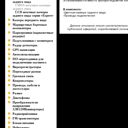
Устанавливается вместо фонаря подсветки но
заднего вида
CMOS штатные камеры
заднего вида
В комплекте:
CCD штатные камеры
-Цветная камера заднего вида
заднего вида серии «Expert»
-Провода подключения
Камера переднего вида
Маршрутные бортовые
Данное описание носит исключительно 
компьютеры
публичной офертой, определяемой положе
Парктроники (парковочные
радары)
Подголовники с монитором
Радар детекторы
GPS навигация
Автосигнализации
ISO-переходники для
подключения магнитол
Видеорегистраторы
Переходные рамки
Громкая связь
Конденсаторы
Провода, кабели и
аксессуары
Разное
Диктофоны
Преобразователи
напряжения
12В/220В(инверторы)
Радиоприёмники
FM-трансмиттеры
Блоки питания
Чейнджеры