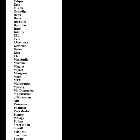
Eclipse
Eton
Fusion
Grundig
Helix
Hertz
HiFonics
Hyundai
Intro
Infinity
JBL
JVC
JJ-connect
Kenwood
Kicker
Kicx
LG
Mac Audio
Macrom
Magnat
Miyota
Mongoose
Morel
MTX
Multitronics
Mystery
Mu-Dimension
m-Dimension
µ-Dimension
NRG
Panasonic
Phantom
ParkMaster
Pioneer
Prology
Philips
Scher-Khan
Sheriff
SHO-ME
Star Line
Stinger