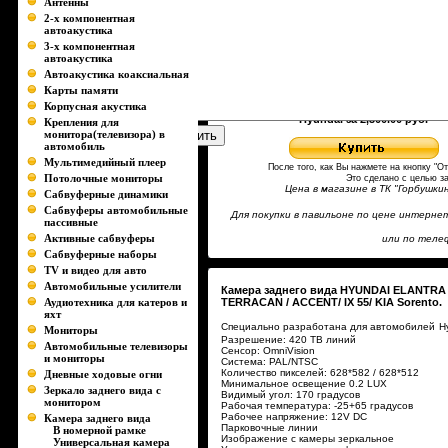
Антенны
2-х компонентная
автоакустика
Текст вопроса
3-х компонентная
Ц
автоакустика
Автоакустика коаксиальная
Карты памяти
Корпусная акустика
Купить Камера заднего вида для авт
Hyundai за 2,300.00 руб.
Крепления для
монитора(телевизора) в
автомобиль
Мультимедийный плеер
После того, как Вы нажмете на кнопку "О
Потолочные мониторы
Это сделано с целью з
Цена в магазине в ТК "Горбушк
Сабвуферные динамики
Сабвуферы автомобильные
Для покупки в павильоне по цене интерн
пассивные
Активные сабвуферы
или по телеф
Сабвуферные наборы
TV и видео для авто
Автомобильные усилители
Камера заднего вида HYUNDAI ELANTRA (2
Аудиотехника для катеров и
TERRACAN / ACCENT/ IX 55/ KIA Sorento.
яхт
Специально разработана для автомобилей
H
Мониторы
Разрешение: 420 ТВ линий
Автомобильные телевизоры
Сенсор: OmniVision
и мониторы
Система: PAL/NTSC
Количество пикселей: 628*582 / 628*512
Дневные ходовые огни
Минимальное освещение 0.2 LUX
Зеркало заднего вида с
Видимый угол: 170 градусов
монитором
Рабочая температура: -25+65 градусов
Рабочее напряжение: 12V DC
Камера заднего вида
Парковочные линии
В номерной рамке
Изображение с камеры зеркальное
Универсальная камера