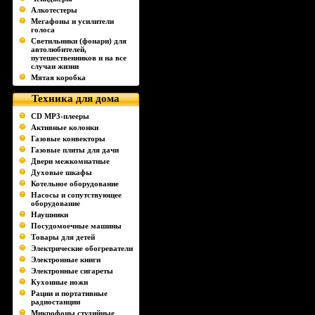
Алкотестеры
Мегафоны и усилители
голоса
Светильники (фонари) для
автолюбителей,
путешественников и на все
случаи жизни
Мятая коробка
Техника для дома
CD MP3-плееры
Активные колонки
Газовые конвекторы
Газовые плиты для дачи
Двери межкомнатные
Духовые шкафы
Котельное оборудование
Насосы и сопутствующее
оборудование
Наушники
Посудомоечные машины
Товары для детей
Электрические обогреватели
Электронные книги
Электронные сигареты
Кухонные ножи
Рации и портативные
радиостанции
Микрофоны студийные