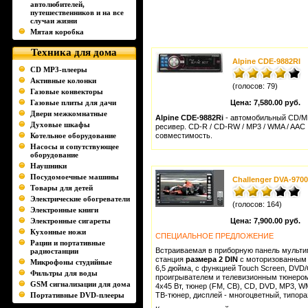
автолюбителей,
путешественников и на все
случаи жизни
Мятая коробка
Техника для дома
Alpine CDE-9882RI
CD MP3-плееры
Активные колонки
(голосов: 79)
Газовые конвекторы
Газовые плиты для дачи
Цена:
7,580.00 руб.
Двери межкомнатные
Alpine CDE-9882Ri
- автомобильный CD/M
Духовые шкафы
ресивер. CD-R / CD-RW / MP3 / WMA / AAC
Котельное оборудование
совместимость.
Насосы и сопутствующее
оборудование
Наушники
Посудомоечные машины
Challenger DVA-9700
Товары для детей
Электрические обогреватели
(голосов: 164)
Электронные книги
Электронные сигареты
Цена:
7,900.00 руб.
Кухонные ножи
СПЕЦИАЛЬНОЕ ПРЕДЛОЖЕНИЕ
Рации и портативные
Встраиваемая в приборную панель мульт
радиостанции
станция
размера 2 DIN
с моторизованным
Микрофоны студийные
6,5 дюйма, с функцией Touch Screen, DVD
Фильтры для воды
проигрывателем и телевизионным тюнеро
GSM сигнализации для дома
4x45 Вт, тюнер (FM, СВ), CD, DVD, MP3, 
Портативные DVD-плееры
ТВ-тюнер, дисплей - многоцветный, типора