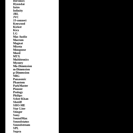
HiFonics
Hyundai
Intro
Infinity
JBL
JVC
JJ-connect
Kenwood
Kicker
Kicx
LG
Mac Audio
Macrom
Magnat
Miyota
Mongoose
Morel
MTX
Multitronics
Mystery
Mu-Dimension
m-Dimension
µ-Dimension
NRG
Panasonic
Phantom
ParkMaster
Pioneer
Prology
Philips
Scher-Khan
Sheriff
SHO-ME
Star Line
Stinger
Sony
SoundMax
Soundstatus
Soundstream
SPL
Supra