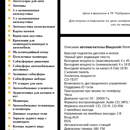
Аксессуары для авто
Антенны
2-х компонентная
Цена в магазине в ТК "Горбушк
автоакустика
3-х компонентная
Для покупки в павильоне по цене инте
автоакустика
или по телеф
Автоакустика коаксиальная
Карты памяти
Корпусная акустика
Крепления для
монитора(телевизора) в
Описание
автомагнитолы Blaupunkt
Rimin
автомобиль
Мультимедийный плеер
Красная подсветка дисплея и кнопок
Потолочные мониторы
Черный цвет индикации текста
Выходная мощность (максимальная) 4 x 45
Сабвуферные динамики
Выходная мощность (номинальная) 4 x 18 
Сабвуферы автомобильные
Выходная мощность на канал (4 Ом) 18 Вт
пассивные
Съемная панель
Активные сабвуферы
Усилитель мощности
Сабвуферные наборы
СD-TEXT
TV и видео для авто
Возможность дистанционного управления
Поддержка ID тэгов
Автомобильные усилители
Приглушение при звонке по телефону
Аудиотехника для катеров и
Часы
яхт
Диапазон частот 20 - 20000 Гц
Мониторы
Форматы воспроизведения: Audio CD, MP3
Автомобильные телевизоры
Форматы носителей: CD, CD-R, CD-RW
и мониторы
2 линейных выхода
Дневные ходовые огни
Напряжение на линейных выходах 2 В
Вход AUX
Зеркало заднего вида с
RDS
монитором
Автоматический поиск станций
Камера заднего вида
Диапазоны тюнера: AM, FM