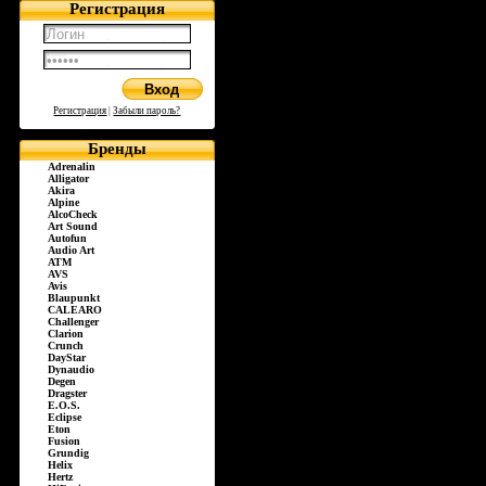
Регистрация
Регистрация
|
Забыли пароль?
Бренды
Adrenalin
Alligator
Akira
Alpine
AlcoCheck
Art Sound
Autofun
Audio Art
ATM
AVS
Avis
Blaupunkt
CALEARO
Challenger
Clarion
Crunch
DayStar
Dynaudio
Degen
Dragster
E.O.S.
Eclipse
Eton
Fusion
Grundig
Helix
Hertz