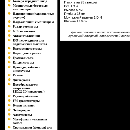
Камера переднего вида
Память на 25 станций
Маршрутные бортовые
Вес 1.3 кг
компьютеры
Высота 5 см
Парктроники (парковочные
Глубина 15 см
радары)
Монтажный размер 1 DIN
Ширина 17.9 см
Подголовники с монитором
Радар детекторы
GPS навигация
Данное описание носит исключительно 
Автосигнализации
публичной офертой, определяемой положе
ISO-переходники для
подключения магнитол
Видеорегистраторы
Переходные рамки
Громкая связь
Конденсаторы
Провода, кабели и
аксессуары
Разное
Диктофоны
Преобразователи
напряжения
12В/220В(инверторы)
Радиоприёмники
FM-трансмиттеры
Блоки питания
Чейнджеры
Алкотестеры
Мегафоны и усилители
голоса
Светильники (фонари) для