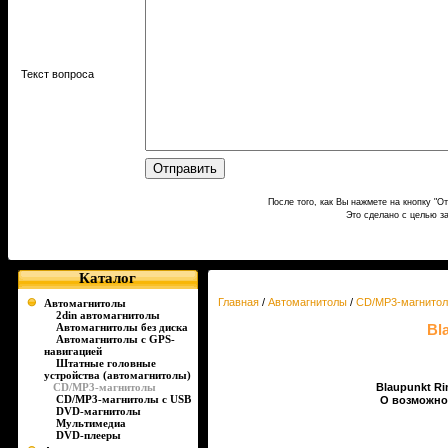
Текст вопроса
После того, как Вы нажмете на кнопку "О
Это сделано с целью з
Каталог
Главная
/
Автомагнитолы
/
CD/MP3-магнито
Автомагнитолы
2din автомагнитолы
Автомагнитолы без диска
Bl
Автомагнитолы с GPS-
навигацией
Штатные головные
устройства (автомагнитолы)
CD/MP3-магнитолы
Blaupunkt Ri
CD/MP3-магнитолы c USB
О возможнос
DVD-магнитолы
Мультимедиа
DVD-плееры