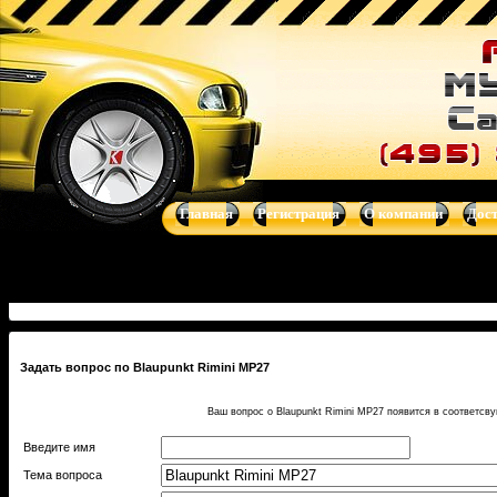
Купить Blaupunkt Rimini MP27 - CD/MP3-магнитолы - автоакуст
магнитолы, навигационные системы от Clarion, Mystery, Kicker, Pr
Главная
Регистрация
О компании
Дос
Задать вопрос по Blaupunkt Rimini MP27
Ваш вопрос о Blaupunkt Rimini MP27 появится в соответсв
Введите имя
Тема вопроса