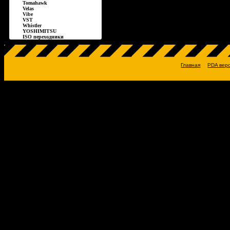
Tomahawk
Velas
Vibe
VST
Whistler
YOSHIMITSU
ISO переходники
Главная
PDA вер