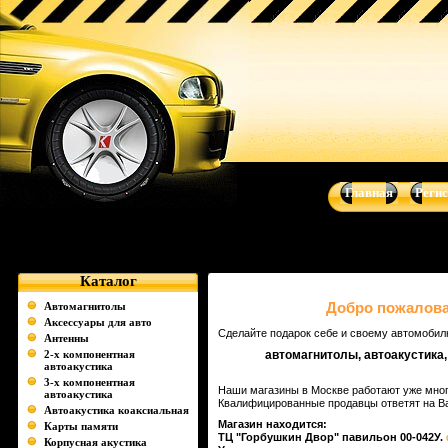
Музыка для Вашего авто - автоакустика, автомагнитолы, сабвуфе
Sound
Главная
Реги
Каталог
Добро пожаловат
Автомагнитолы
Аксессуары для авто
Сделайте подарок себе и своему автомобил
Антенны
2-х компонентная
автомагнитолы, автоакустика
автоакустика
3-х компонентная
Наши магазины в Москве работают уже много
автоакустика
Квалифицированные продавцы ответят на Ва
Автоакустика коаксиальная
Магазин находится:
Карты памяти
ТЦ "Горбушкин Двор" павильон 00-042У.
Корпусная акустика