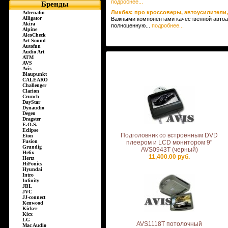
подробнее...
Бренды
Ликбез: про кроссоверы, автоусилители, 
Adrenalin
Alligator
Важными компонентами качественной автоак
Akira
полноценную...
подробнее...
Alpine
AlcoCheck
Art Sound
Autofun
Audio Art
ATM
AVS
Avis
Blaupunkt
CALEARO
Challenger
Clarion
Crunch
DayStar
Dynaudio
Degen
Dragster
E.O.S.
Eclipse
Подголовник со встроенным DVD
Eton
Fusion
плеером и LCD монитором 9"
Grundig
AVS0943T (черный)
Helix
11,400.00 руб.
Hertz
HiFonics
Hyundai
Intro
Infinity
JBL
JVC
JJ-connect
Kenwood
Kicker
Kicx
LG
AVS1118T потолочный
Mac Audio