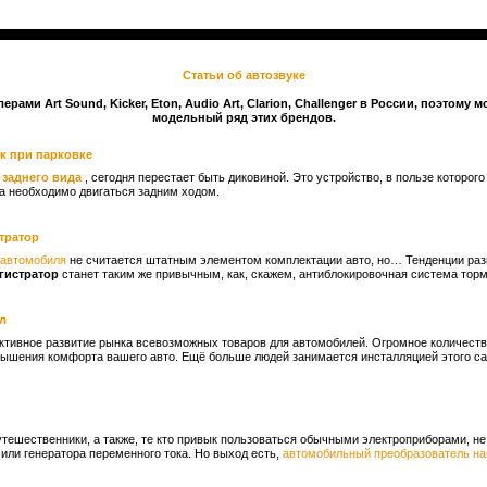
Cтатьи об автозвуке
ами Art Sound, Kicker, Eton, Audio Art, Clarion, Challenger в России, поэтом
модельный ряд этих брендов.
к при парковке
 заднего вида
, сегодня перестает быть диковиной. Это устройство, в пользе которог
да необходимо двигаться задним ходом.
тратор
 автомобиля
не считается штатным элементом комплектации авто, но… Тенденции раз
гистратор
станет таким же привычным, как, скажем, антиблокировочная система торм
л
ктивное развитие рынка всевозможных товаров для автомобилей. Огромное количест
ышения комфорта вашего авто. Ещё больше людей занимается инсталляцией этого са
тешественники, а также, те кто привык пользоваться обычными электроприборами, не 
или генератора переменного тока. Но выход есть,
автомобильный преобразователь н