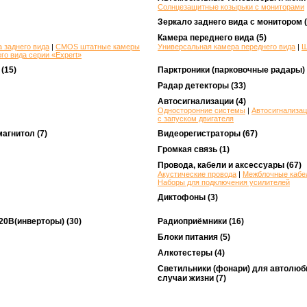
Солнцезащитные козырьки с мониторами
Зеркало заднего вида с монитором
(
Камера переднего вида
(5)
 заднего вида
|
CMOS штатные камеры
Универсальная камера переднего вида
|
Ш
о вида серии «Expert»
(15)
Парктроники (парковочные радары)
Радар детекторы
(33)
Автосигнализации
(4)
Односторонние системы
|
Автосигнализац
с запуском двигателя
магнитол
(7)
Видеорегистраторы
(67)
Громкая связь
(1)
Провода, кабели и аксессуары
(67)
Акустические провода
|
Межблочные кабе
Наборы для подключения усилителей
Диктофоны
(3)
20В(инверторы)
(30)
Радиоприёмники
(16)
Блоки питания
(5)
Алкотестеры
(4)
Светильники (фонари) для автолюби
случаи жизни
(7)