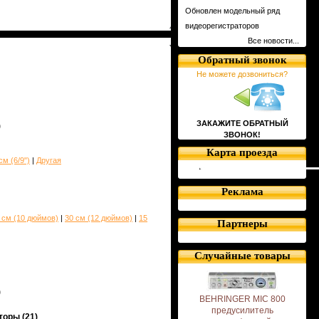
Обновлен модельный ряд
видеорегистраторов
Все новости...
Обратный звонок
Не можете дозвониться?
ЗАКАЖИТЕ ОБРАТНЫЙ
)
ЗВОНОК!
Карта проезда
см (6/9")
|
Другая
Реклама
 см (10 дюймов)
|
30 см (12 дюймов)
|
15
Партнеры
Случайные товары
)
BEHRINGER MIC 800
предусилитель
торы
(21)