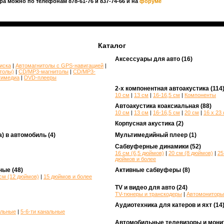
ра можно по телефонам 878-61-76 и 837-74-66 и на
форуме
Каталог
Аксессуары для авто
(16)
иска
|
Автомагнитолы с GPS-навигацией
|
толы)
|
CD/MP3-магнитолы
|
CD/MP3-
тимедиа
|
DVD-плееры
2-х компонентная автоакустика
(114
10 см
|
13 см
|
16-16,5 см
|
Компоненты
Автоакустика коаксиальная
(88)
10 см
|
13 см
|
16-16,5 см
|
20 см
|
16 х 23 
Корпусная акустика
(2)
а) в автомобиль
(4)
Мультимедийный плеер
(1)
Сабвуферные динамики
(52)
16 см (6,5 дюймов)
|
20 см (8 дюймов)
|
25
дюймов и более
ные
(48)
Активные сабвуферы
(8)
см (12 дюймов)
|
15 дюймов и более
TV и видео для авто
(24)
TV-тюнеры и транскодеры
|
Автомониторы
Аудиотехника для катеров и яхт
(14
альные
|
5-6-ти канальные
Автомобильные телевизоры и мони