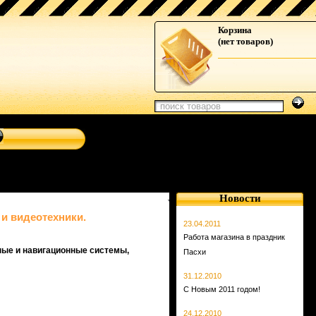
стемы от Clarion, Mystery, Kicker, Prology, Audio Art, Art
Корзина
(нет товаров)
Новости
 и видеотехники.
23.04.2011
Работа магазина в праздник
ные и навигационные системы,
Пасхи
31.12.2010
С Новым 2011 годом!
24.12.2010