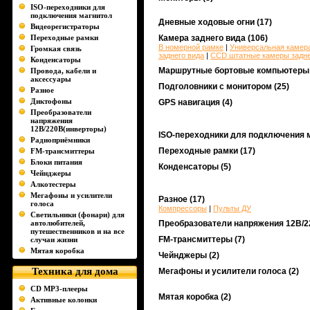
ISO-переходники для
подключения магнитол
Дневные ходовые огни
(17)
Видеорегистраторы
Переходные рамки
Камера заднего вида
(106)
В номерной рамке
|
Универсальная камера
Громкая связь
заднего вида
|
CCD штатные камеры заднег
Конденсаторы
Маршрутные бортовые компьютеры
Провода, кабели и
аксессуары
Подголовники с монитором
(25)
Разное
Диктофоны
GPS навигация
(4)
Преобразователи
напряжения
12В/220В(инверторы)
ISO-переходники для подключения 
Радиоприёмники
Переходные рамки
(17)
FM-трансмиттеры
Блоки питания
Конденсаторы
(5)
Чейнджеры
Алкотестеры
Мегафоны и усилители
Разное
(17)
голоса
Компрессоры
|
Пульты ДУ
Светильники (фонари) для
автолюбителей,
Преобразователи напряжения 12В/2
путешественников и на все
FM-трансмиттеры
(7)
случаи жизни
Мятая коробка
Чейнджеры
(2)
Техника для дома
Мегафоны и усилители голоса
(2)
CD MP3-плееры
Мятая коробка
(2)
Активные колонки