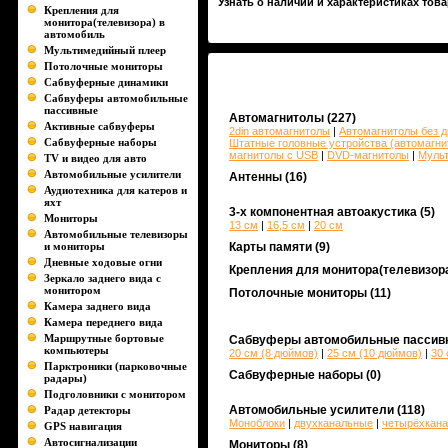
Узнать о наличии и характеристиках това
Крепления для
монитора(телевизора) в
автомобиль
Мультимедийный плеер
Потолочные мониторы
Сабвуферные динамики
Сабвуферы автомобильные
пассивные
Автомагнитолы
(227)
Активные сабвуферы
2din автомагнитолы
|
Автомагнитолы без д
Сабвуферные наборы
Штатные головные устройства (автомагни
магнитолы c USB
|
DVD-магнитолы
|
Муль
TV и видео для авто
Автомобильные усилители
Антенны
(16)
Аудиотехника для катеров и
яхт
3-х компонентная автоакустика
(5)
Мониторы
13 см
|
16,5 см
|
20 см
Автомобильные телевизоры
и мониторы
Карты памяти
(9)
Дневные ходовые огни
Крепления для монитора(телевизор
Зеркало заднего вида с
монитором
Потолочные мониторы
(11)
Камера заднего вида
Камера переднего вида
Маршрутные бортовые
Сабвуферы автомобильные пассив
компьютеры
20 см (8 дюймов)
|
25 см (10 дюймов)
|
30 
Парктроники (парковочные
Сабвуферные наборы
(0)
радары)
Подголовники с монитором
Автомобильные усилители
(118)
Радар детекторы
Моноблоки
|
двухканальные
|
четырёхкан
GPS навигация
Автосигнализации
Мониторы
(8)