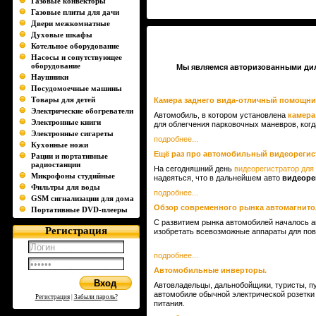
Газовые конвекторы
Газовые плиты для дачи
Двери межкомнатные
Духовые шкафы
Котельное оборудование
Насосы и сопутствующее
оборудование
Мы являемся авторизованными дилер
Наушники
Посудомоечные машины
Товары для детей
Камера заднего вида-отличный помощни
Электрические обогреватели
Автомобиль, в котором установлена
камера
Электронные книги
для облегчения парковочных маневров, ког
Электронные сигареты
подробнее...
Кухонные ножи
Ещё раз про автомобильный видеорегис
Рации и портативные
радиостанции
На сегодняшний день
видеорегистратор для
Микрофоны студийные
надеяться, что в дальнейшем авто
видеоре
Фильтры для воды
подробнее...
GSM сигнализации для дома
Обзор современного рынка автомагнито
Портативные DVD-плееры
С развитием рынка автомобилей началось а
Регистрация
изобретать всевозможные аппараты для пов
подробнее...
Автомобильные инверторы.
Автовладельцы, дальнобойщики, туристы, пу
автомобиле обычной электрической розетки 
Регистрация
|
Забыли пароль?
питания.