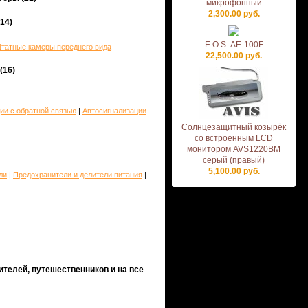
микрофонный
2,300.00 руб.
14)
E.O.S. АЕ-100F
татные камеры переднего вида
22,500.00 руб.
(16)
ии c обратной связью
|
Автосигнализации
Солнцезащитный козырёк
со встроенным LCD
монитором AVS1220BM
серый (правый)
5,100.00 руб.
ли
|
Предохранители и делители питания
|
телей, путешественников и на все