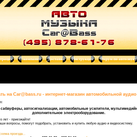
ры, автотелевизоры, усилители, dvd-магнитолы, навигационные си
страция
О компании
Доставка
Инструкции
Форум по автозвуку
ь на Car@bass.ru - интернет-магазин автомобильной аудио
ю:
, сабвуферы, автосигнализации, автомобильные усилители, мультимедий
дополнительное электрооборудование.
 лет - приезжайте!
ши вопросы, помогут подобрать, установить и купить любую аудио и видеосистему.
схема проезда...