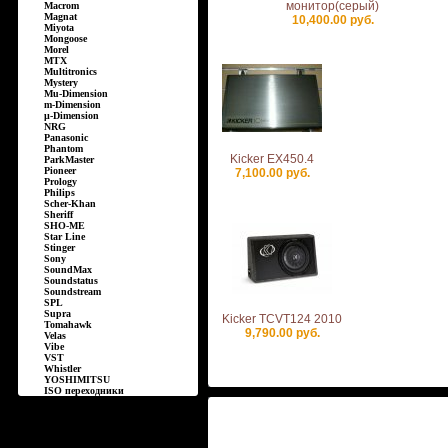
монитор(серый)
Macrom
Magnat
10,400.00 руб.
Miyota
Mongoose
Morel
MTX
Multitronics
Mystery
Mu-Dimension
m-Dimension
µ-Dimension
NRG
Panasonic
Phantom
Kicker EX450.4
ParkMaster
Pioneer
7,100.00 руб.
Prology
Philips
Scher-Khan
Sheriff
SHO-ME
Star Line
Stinger
Sony
SoundMax
Soundstatus
Soundstream
SPL
Supra
Kicker TCVT124 2010
Tomahawk
9,790.00 руб.
Velas
Vibe
VST
Whistler
YOSHIMITSU
ISO переходники