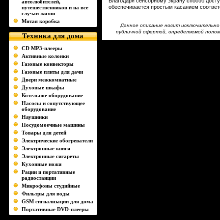
Благодаря сенсорному экрану способ досту
автолюбителей,
обеспечивается простым касанием соотве
путешественников и на все
случаи жизни
Мятая коробка
Данное описание носит исключительно 
публичной офертой, определяемой положе
Техника для дома
CD MP3-плееры
Активные колонки
Газовые конвекторы
Газовые плиты для дачи
Двери межкомнатные
Духовые шкафы
Котельное оборудование
Насосы и сопутствующее
оборудование
Наушники
Посудомоечные машины
Товары для детей
Электрические обогреватели
Электронные книги
Электронные сигареты
Кухонные ножи
Рации и портативные
радиостанции
Микрофоны студийные
Фильтры для воды
GSM сигнализации для дома
Портативные DVD-плееры