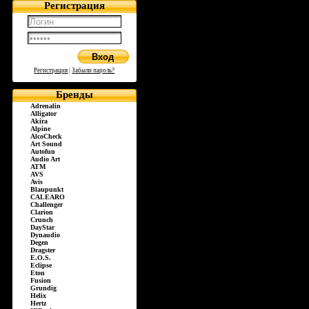
Регистрация
Регистрация
|
Забыли пароль?
Бренды
Adrenalin
Alligator
Akira
Alpine
AlcoCheck
Art Sound
Autofun
Audio Art
ATM
AVS
Avis
Blaupunkt
CALEARO
Challenger
Clarion
Crunch
DayStar
Dynaudio
Degen
Dragster
E.O.S.
Eclipse
Eton
Fusion
Grundig
Helix
Hertz