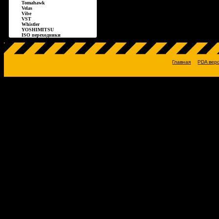
Tomahawk
Velas
Vibe
VST
Whistler
YOSHIMITSU
ISO переходники
Главная
PDA вер