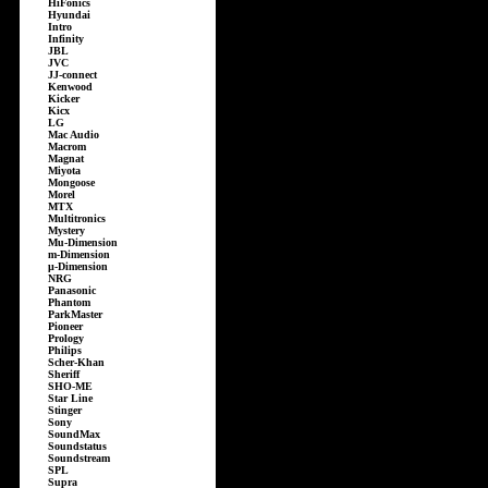
HiFonics
Hyundai
Intro
Infinity
JBL
JVC
JJ-connect
Kenwood
Kicker
Kicx
LG
Mac Audio
Macrom
Magnat
Miyota
Mongoose
Morel
MTX
Multitronics
Mystery
Mu-Dimension
m-Dimension
µ-Dimension
NRG
Panasonic
Phantom
ParkMaster
Pioneer
Prology
Philips
Scher-Khan
Sheriff
SHO-ME
Star Line
Stinger
Sony
SoundMax
Soundstatus
Soundstream
SPL
Supra