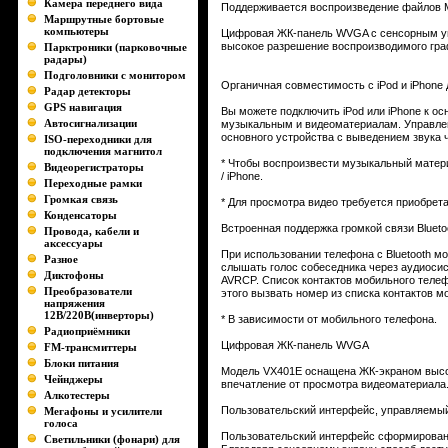
Камера переднего вида
Поддерживается воспроизведение файлов M
Маршрутные бортовые
компьютеры
Цифровая ЖК-панель WVGA с сенсорным уп
высокое разрешение воспроизводимого гра
Парктроники (парковочные
радары)
Подголовники с монитором
Органичная совместимость с iPod и iPhone
Радар детекторы
GPS навигация
Вы можете подключить iPod или iPhone к ос
Автосигнализации
музыкальным и видеоматериалам. Управле
основного устройства с выведением звука 
ISO-переходники для
подключения магнитол
* Чтобы воспроизвести музыкальный матери
Видеорегистраторы
/ iPhone.
Переходные рамки
Громкая связь
* Для просмотра видео требуется приобре
Конденсаторы
Встроенная поддержка громкой связи Bluet
Провода, кабели и
аксессуары
При использовании телефона с Bluetooth мо
Разное
слышать голос собеседника через аудиоси
Диктофоны
AVRCP. Список контактов мобильного теле
Преобразователи
этого вызвать номер из списка контактов 
напряжения
12В/220В(инверторы)
* В зависимости от мобильного телефона.
Радиоприёмники
Цифровая ЖК-панель WVGA
FM-трансмиттеры
Блоки питания
Модель VX401E оснащена ЖК-экраном высо
Чейнджеры
впечатление от просмотра видеоматериала
Алкотестеры
Пользовательский интерфейс, управляемы
Мегафоны и усилители
голоса
Пользовательский интерфейс сформирован
Светильники (фонари) для