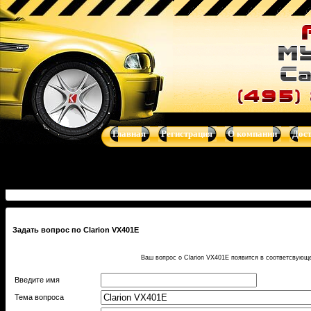
Купить Clarion VX401E - Мультимедиа - автоакустика, автомаг
навигационные системы от Clarion, Mystery, Kicker, Prology, Audi
Главная
Регистрация
О компании
Дос
Задать вопрос по Clarion VX401E
Ваш вопрос о Clarion VX401E появится в соответсвующ
Введите имя
Тема вопроса