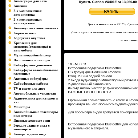
Аксессуары для авто
Купить Clarion VX401E за 13,950.00
Антенны
2-х компонентная
автоакустика
3-х компонентная
автоакустика
Цена в магазине в ТК "Горбушк
Автоакустика коаксиальная
Для покупки в павильоне по цене интерн
Карты памяти
Корпусная акустика
или по телеф
Крепления для
монитора(телевизора) в
автомобиль
Мультимедийный плеер
Потолочные мониторы
18 FM, 6СВ
Сабвуферные динамики
Встроенная поддержка Bluetooth®
Сабвуферы автомобильные
USB(звук) для iPod® или iPhone®
пассивные
Вход USB на задней панели
Активные сабвуферы
2 входа аудио/видео Миниатюрный разъем 
Сабвуферные наборы
2-диапазонный эквалайзер
Фильтр низких частот (с фиксированной час
TV и видео для авто
ВАЖНЫЕ ОСОБЕННОСТИ
Автомобильные усилители
Аудиотехника для катеров и
Органичная совместимость с iPod® и iPhon
яхт
просмотра вашего любимого аудио/видеоко
Мониторы
Автомобильные телевизоры
Для просмотра видео требуется приобрета
и мониторы
Дневные ходовые огни
Встроенная поддержка Bluetooth® для испо
Зеркало заднего вида с
музыкального материала.
монитором
Камера заднего вида