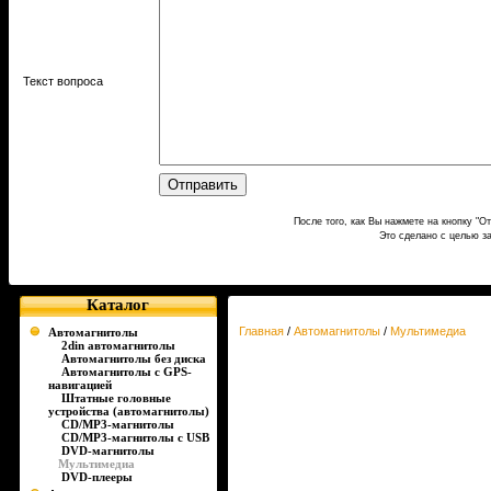
Текст вопроса
После того, как Вы нажмете на кнопку "О
Это сделано с целью з
Каталог
Главная
/
Автомагнитолы
/
Мультимедиа
Автомагнитолы
2din автомагнитолы
Автомагнитолы без диска
Автомагнитолы с GPS-
навигацией
Штатные головные
устройства (автомагнитолы)
CD/MP3-магнитолы
CD/MP3-магнитолы c USB
DVD-магнитолы
Мультимедиа
DVD-плееры