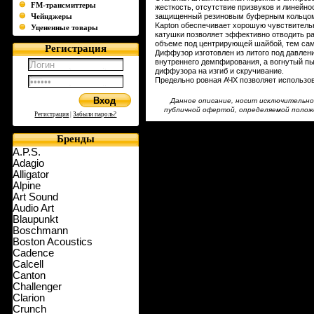
FM-трансмиттеры
жесткость, отсутствие призвуков и линейн
Чейнджеры
защищенный резиновым буферным кольцом в
Kapton обеспечивает хорошую чувствитель
Уцененные товары
катушки позволяет эффективно отводить р
объеме под центрирующей шайбой, тем са
Регистрация
Диффузор изготовлен из литого под давле
внутреннего демпфирования, а вогнутый п
диффузора на изгиб и скручивание.
Предельно ровная АЧХ позволяет использо
Данное описание, носит исключительно
публичной офертой, определяемой полож
Регистрация
|
Забыли пароль?
Бренды
A.P.S.
Adagio
Alligator
Alpine
Art Sound
Audio Art
Blaupunkt
Boschmann
Boston Acoustics
Cadence
Calcell
Canton
Challenger
Clarion
Crunch