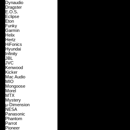
Dynaudio
Dragster
E.O.S.
Eclipse
Eton
Funky
Garmin
Helix
Hertz
HiFonics
Hyundai
Infinity
JBL
JVC
Kenwood
Kicker
Mac Audio
MIO
Mongoose
Morel
MTX
Mystery
µ-Dimension
NESA
Panasonic
Phantom
Parrot
Pioneer