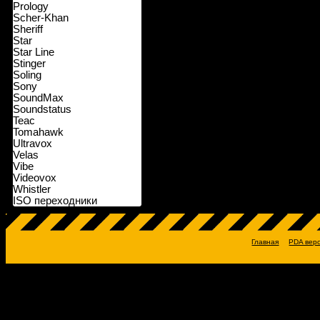
Prology
Scher-Khan
Sheriff
Star
Star Line
Stinger
Soling
Sony
SoundMax
Soundstatus
Teac
Tomahawk
Ultravox
Velas
Vibe
Videovox
Whistler
ISO переходники
Главная
PDA вер