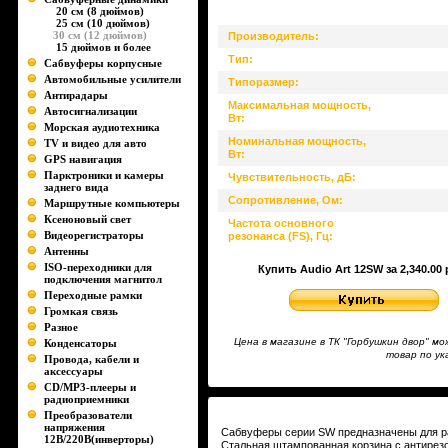
20 см (8 дюймов)
25 см (10 дюймов)
30 см (12 дюймов)
Производитель:
15 дюймов и более
Тип:
Сабвуферы корпусные
Автомобильные усилители
Типоразмер:
Антирадары
Максимальная мощность,
Автосигнализации
Вт:
Морская аудиотехника
Номинальная мощность,
TV и видео для авто
Вт:
GPS навигация
Парктроники и камеры
Чувствительность, дБ:
заднего вида
Сопротивление, Ом:
Маршрутные компьютеры
Ксеноновый свет
Частота основного
Видеорегистраторы
резонанса (FS), Гц:
Антенны
ISO-переходники для
Купить Audio Art 12SW за 2,340.00 
подключения магнитол
Переходные рамки
Громкая связь
Разное
Цена в магазине в ТК "Горбушкин двор" 
Конденсаторы
товар по у
Провода, кабели и
аксессуары
CD/MP3-плееры и
радиоприемники
Преобразователи
напряжения
Сабвуферы серии SW предназначены для ра
12В/220В(инверторы)
Стальная штампованная корзина с антире