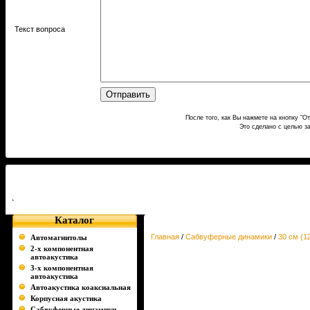
Текст вопроса
После того, как Вы нажмете на кнопку "О
Это сделано с целью з
Каталог
Главная
/
Сабвуферные динамики
/
30 см (1
Автомагнитолы
2-х компонентная
автоакустика
3-х компонентная
автоакустика
Автоакустика коаксиальная
Корпусная акустика
Сабвуферные динамики