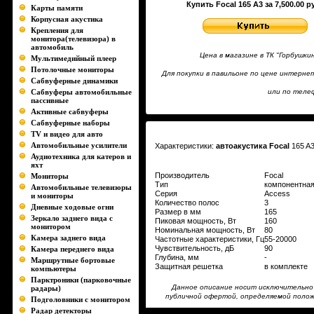
Купить Focal 165 A3 за 7,500.00 р
Карты памяти
Корпусная акустика
Крепления для
монитора(телевизора) в
автомобиль
Цена в магазине в ТК "Горбушк
Мультимедийный плеер
Потолочные мониторы
Для покупки в павильоне по цене интерн
Сабвуферные динамики
Сабвуферы автомобильные
или по телеф
пассивные
Активные сабвуферы
Сабвуферные наборы
TV и видео для авто
Автомобильные усилители
Характеристики:
автоакустика Focal
165 A
Аудиотехника для катеров и
яхт
Производитель
Focal
Мониторы
Тип
компонентная
Автомобильные телевизоры
Серия
Access
и мониторы
Количество полос
3
Дневные ходовые огни
Размер в мм
165
Зеркало заднего вида с
Пиковая мощность, Вт
160
монитором
Номинальная мощность, Вт
80
Камера заднего вида
Частотные характеристики, Гц
55-20000
Чувствительность, дБ
90
Камера переднего вида
Глубина, мм
-
Маршрутные бортовые
Защитная решетка
в комплекте
компьютеры
Парктроники (парковочные
Данное описание носит исключительно 
радары)
публичной офертой, определяемой положе
Подголовники с монитором
Радар детекторы