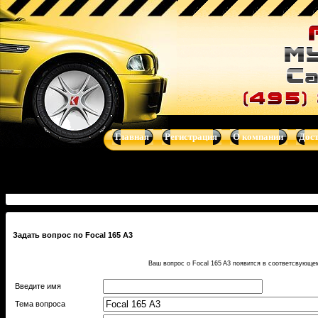
Купить Focal 165 A3 - 3-х компонентная автоакустика - автоак
магнитолы, навигационные системы от Clarion, Mystery, Kicker, Pr
Главная
Регистрация
О компании
Дос
Задать вопрос по Focal 165 A3
Ваш вопрос о Focal 165 A3 появится в соответсвующе
Введите имя
Тема вопроса