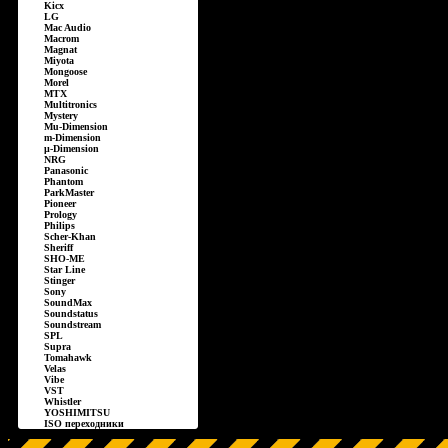
Kicx
LG
Mac Audio
Macrom
Magnat
Miyota
Mongoose
Morel
MTX
Multitronics
Mystery
Mu-Dimension
m-Dimension
µ-Dimension
NRG
Panasonic
Phantom
ParkMaster
Pioneer
Prology
Philips
Scher-Khan
Sheriff
SHO-ME
Star Line
Stinger
Sony
SoundMax
Soundstatus
Soundstream
SPL
Supra
Tomahawk
Velas
Vibe
VST
Whistler
YOSHIMITSU
ISO переходники