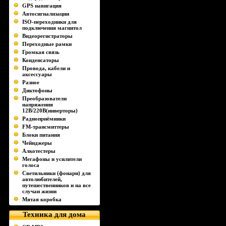
GPS навигация
Автосигнализации
ISO-переходники для
подключения магнитол
Видеорегистраторы
Переходные рамки
Громкая связь
Конденсаторы
Провода, кабели и
аксессуары
Разное
Диктофоны
Преобразователи
напряжения
12В/220В(инверторы)
Радиоприёмники
FM-трансмиттеры
Блоки питания
Чейнджеры
Алкотестеры
Мегафоны и усилители
голоса
Светильники (фонари) для
автолюбителей,
путешественников и на все
случаи жизни
Мятая коробка
Техника для дома