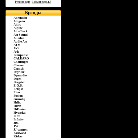
Регистрация
|
Забыли пароль?
Бренды
Adrenalin
Alligator
Akira
Alpine
AlcoCheck
Art Sound
Autofun
Audio Art
ATM
AVS
Avis
Blaupunkt
CALEARO
Challenger
Clarion
Crunch
DayStar
Dynaudio
Degen
Dragster
E.O.S.
Eclipse
Eton
Fusion
Grundig
Helix
Hertz
HiFonics
Hyundai
Intro
Infinity
JBL
JVC
JJ-connect
Kenwood
Kicker