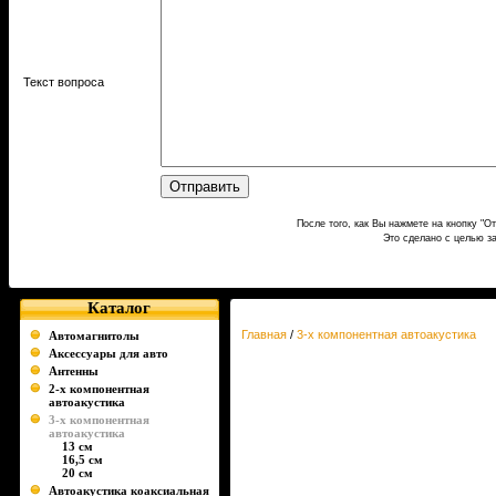
Текст вопроса
После того, как Вы нажмете на кнопку "О
Это сделано с целью з
Каталог
Главная
/
3-х компонентная автоакустика
Автомагнитолы
Аксессуары для авто
Антенны
2-х компонентная
автоакустика
3-х компонентная
автоакустика
13 см
16,5 см
20 см
Автоакустика коаксиальная