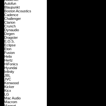
Autofun
Blaupunkt
Boston Acoustics
Cadence
Challenger
Clarion
Crunch
Dynaudio
Degen
Dragster
E.O.S.
Eclipse
Eton
Fusion
Helix
Hertz
HiFonics
Hyundai
Infinity
JBL
JVC
Kenwood
Kicker
Kicx
LG
Mac Audio
Macrom
Magnat