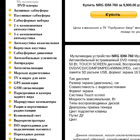
Мультимедиа
Купить NRG IDM-760 за 9,900.00 р
DVD-плееры
Активные сабвуферы
Пассивные сабвуферы
Сабвуферные наборы
2-х компонентная
Цена в магазине в ТК "Горбушкин двор" 
автоакустика
товар по у
3-х компонентная
автоакустика
Автоакустика коаксиальная
Корпусная акустика
Сабвуферные динамики
Мультимедиа устройство
NRG IDM-760
Мул
Автомобильные усилители
Автомобильный встраиваемый DVD плеер с 
Антирадары
50 Вт, TOUCH SCREEN дисплей, Воспроиз
Автосигнализации
DVD/VCD//CD/MP3/MPEG4/WMA/JPEG, систе
памяти SD разъем USB, формат экрана 16:9
Морская аудиотехника
TV и видео для авто
Тип дисплея
GPS навигация
Размер экрана (диагональ), см
Совместимость с видеосистемами
GSM сигнализации
Формат экрана
Парктроники и камеры
Система Touch screen
заднего вида
Мощность максимальная, Вт
Маршрутные компьютеры
Типы воспроизводимых дисков
Рации и портативные
Диапазоны приема тюнера
радиостанции
Цвет подсветки клавиш
Ксеноновый свет
Пульт ДУ
Цвет
Видеорегистраторы
ISO-переходники для
подключения магнитол
Переходные рамки
Данное описание, носит исключительно
Громкая связь
публичной офертой, определяемой полож