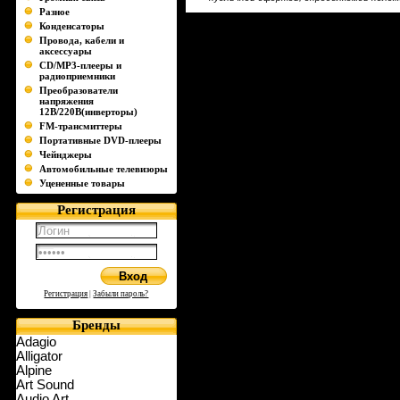
Разное
Конденсаторы
Провода, кабели и
аксессуары
CD/MP3-плееры и
радиоприемники
Преобразователи
напряжения
12В/220В(инверторы)
FM-трансмиттеры
Портативные DVD-плееры
Чейнджеры
Автомобильные телевизоры
Уцененные товары
Регистрация
Регистрация
|
Забыли пароль?
Бренды
Adagio
Alligator
Alpine
Art Sound
Audio Art