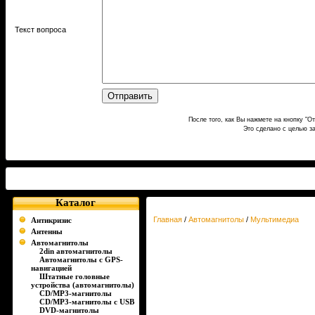
Текст вопроса
После того, как Вы нажмете на кнопку "О
Это сделано с целью з
Каталог
Главная
/
Автомагнитолы
/
Мультимедиа
Антикризис
Антенны
Автомагнитолы
2din автомагнитолы
Автомагнитолы с GPS-
навигацией
Штатные головные
устройства (автомагнитолы)
CD/MP3-магнитолы
CD/MP3-магнитолы c USB
DVD-магнитолы