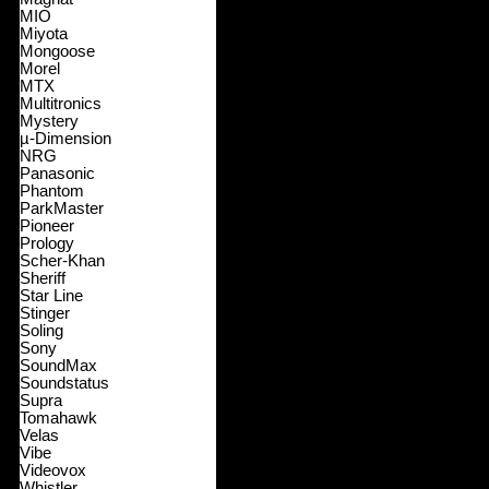
MIO
Miyota
Mongoose
Morel
MTX
Multitronics
Mystery
µ-Dimension
NRG
Panasonic
Phantom
ParkMaster
Pioneer
Prology
Scher-Khan
Sheriff
Star Line
Stinger
Soling
Sony
SoundMax
Soundstatus
Supra
Tomahawk
Velas
Vibe
Videovox
Whistler