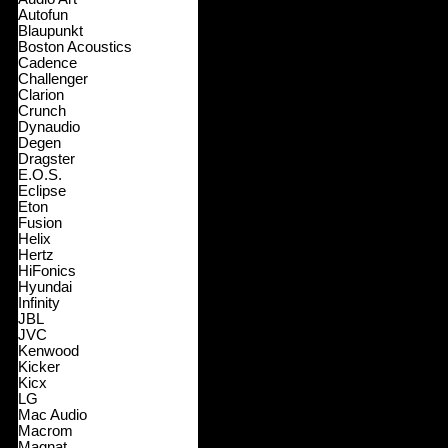
Autofun
Blaupunkt
Boston Acoustics
Cadence
Challenger
Clarion
Crunch
Dynaudio
Degen
Dragster
E.O.S.
Eclipse
Eton
Fusion
Helix
Hertz
HiFonics
Hyundai
Infinity
JBL
JVC
Kenwood
Kicker
Kicx
LG
Mac Audio
Macrom
Magnat