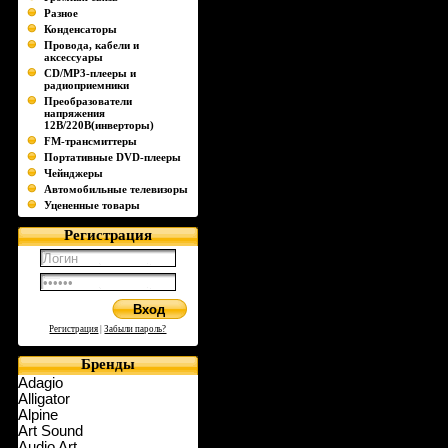
Разное
Конденсаторы
Провода, кабели и
аксессуары
CD/MP3-плееры и
радиоприемники
Преобразователи
напряжения
12В/220В(инверторы)
FM-трансмиттеры
Портативные DVD-плееры
Чейнджеры
Автомобильные телевизоры
Уцененные товары
Регистрация
Регистрация
|
Забыли пароль?
Бренды
Adagio
Alligator
Alpine
Art Sound
Audio Art