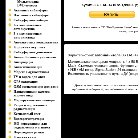
Мультимедиа
Купить LG LAC-4710 за 1,990.00 р
DVD-плееры
Активные сабвуферы
Пассивные сабвуферы
Сабвуферные наборы
2-х компонентная
Цена в магазине в ТК "Горбушкин двор" 
автоакустика
товар по у
3-х компонентная
автоакустика
Автоакустика коаксиальная
Корпусная акустика
Сабвуферные динамики
Характеристики:
автомагнитола
LG LAC-4
Автомобильные усилители
Максимальная выходная мощность 4 x 50 В
Антирадары
Mask. Съемная лицевая панель. Функция у
Автосигнализации
/ УКВ / AM тюнер Sigma Station. 24 станции
Морская аудиотехника
Возможность управления с пульта ДУ (опци
TV и видео для авто
GPS навигация
Данное описание, носит исключительно
GSM сигнализации для дома
публичной офертой, определяемой полож
Парктроники и камеры
заднего вида
Маршрутные компьютеры
Рации и портативные
радиостанции
Ксеноновый свет
Видеорегистраторы
ISO-переходники для
подключения магнитол
Переходные рамки
Громкая связь