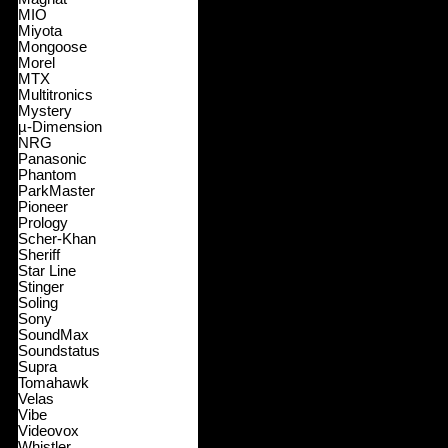
MIO
Miyota
Mongoose
Morel
MTX
Multitronics
Mystery
µ-Dimension
NRG
Panasonic
Phantom
ParkMaster
Pioneer
Prology
Scher-Khan
Sheriff
Star Line
Stinger
Soling
Sony
SoundMax
Soundstatus
Supra
Tomahawk
Velas
Vibe
Videovox
Whistler