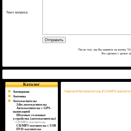
Текст вопроса
После того, как Вы нажмете на кнопку "О
Это сделано с целью з
Каталог
Главная
/
Автомагнитолы
/
CD/MP3-магнито
Антикризис
Антенны
Автомагнитолы
2din автомагнитолы
Автомагнитолы с GPS-
навигацией
Штатные головные
устройства (автомагнитолы)
CD/MP3-магнитолы
CD/MP3-магнитолы c USB
DVD-магнитолы