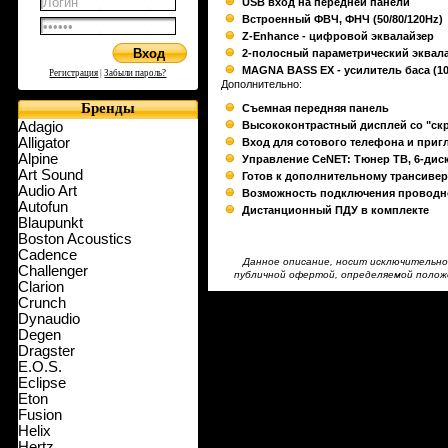
USB вход на передней панели
Встроенный ФВЧ, ФНЧ (50/80/120Hz)
Z-Enhance - цифровой эквалайзер
2-полосный параметрический эквал
MAGNA BASS EX - усилитель баса (10
Регистрация
|
Забыли пароль?
Дополнительно:
Бренды
Съемная передняя панель
Adagio
Высококонтрастный дисплей со "ск
Alligator
Вход для сотового телефона и при
Alpine
Управление CeNET: Тюнер ТВ, 6-дис
Art Sound
Готов к дополнительному трансивер
Audio Art
Возможность подключения проводно
Autofun
Дистанционный ПДУ в комплекте
Blaupunkt
Boston Acoustics
Cadence
Данное описание, носит исключительно
Challenger
публичной офертой, определяемой полож
Clarion
Crunch
Dynaudio
Degen
Dragster
E.O.S.
Eclipse
Eton
Fusion
Helix
Hertz