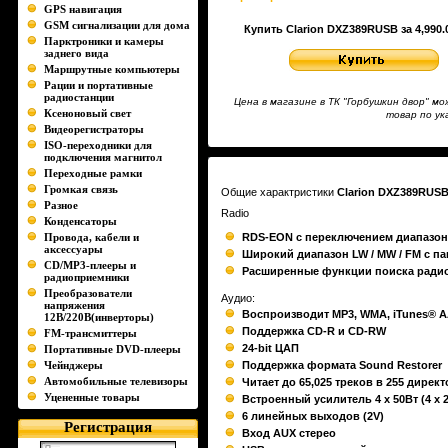
GPS навигация
GSM сигнализации для дома
Купить Clarion DXZ389RUSB за 4,990.
Парктроники и камеры
заднего вида
Маршрутные компьютеры
Рации и портативные
радиостанции
Цена в магазине в ТК "Горбушкин двор" 
Ксеноновый свет
товар по у
Видеорегистраторы
ISO-переходники для
подключения магнитол
Переходные рамки
Громкая связь
Общие характристики
Clarion DXZ389RUS
Разное
Radio
Конденсаторы
Провода, кабели и
RDS-EON с переключением диапазоно
аксессуары
Широкий диапазон LW / MW / FM с па
CD/MP3-плееры и
Расширенные функции поиска ради
радиоприемники
Преобразователи
Аудио:
напряжения
Воспроизводит MP3, WMA, iTunes® A
12В/220В(инверторы)
Поддержка CD-R и CD-RW
FM-трансмиттеры
24-bit ЦАП
Портативные DVD-плееры
Чейнджеры
Поддержка формата Sound Restorer
Автомобильные телевизоры
Читает до 65,025 треков в 255 дирек
Уцененные товары
Встроенный усилитель 4 x 50Вт (4 x 
6 линейных выходов (2V)
Регистрация
Вход AUX стерео