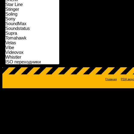
Star Line
Stinger
Soling
Sony
SoundMax
Soundstatus
Supra
Tomahawk
Velas
Vibe
Videovox
Whistler
ISO переходники
Главная
PDA вер