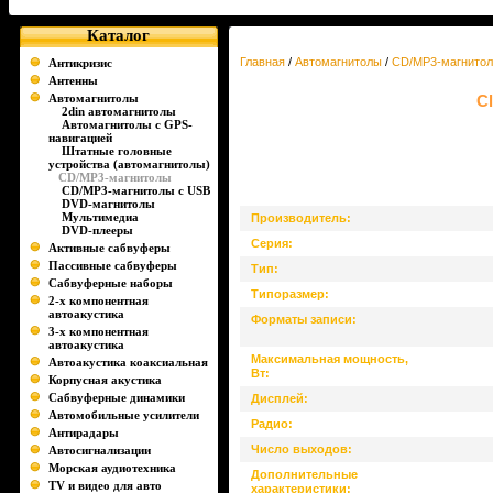
Каталог
Главная
/
Автомагнитолы
/
CD/MP3-магнито
Антикризис
Антенны
Автомагнитолы
C
2din автомагнитолы
Автомагнитолы с GPS-
навигацией
Штатные головные
устройства (автомагнитолы)
CD/MP3-магнитолы
CD/MP3-магнитолы c USB
DVD-магнитолы
Мультимедиа
Производитель:
DVD-плееры
Серия:
Активные сабвуферы
Пассивные сабвуферы
Тип:
Сабвуферные наборы
Типоразмер:
2-х компонентная
автоакустика
Форматы записи:
3-х компонентная
автоакустика
Максимальная мощность,
Автоакустика коаксиальная
Вт:
Корпусная акустика
Сабвуферные динамики
Дисплей:
Автомобильные усилители
Радио:
Антирадары
Число выходов:
Автосигнализации
Морская аудиотехника
Дополнительные
TV и видео для авто
характеристики: