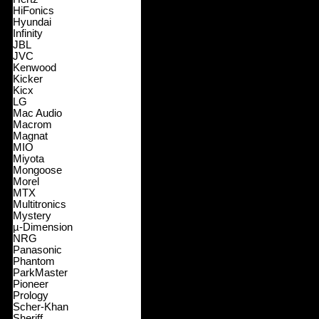
HiFonics
Hyundai
Infinity
JBL
JVC
Kenwood
Kicker
Kicx
LG
Mac Audio
Macrom
Magnat
MIO
Miyota
Mongoose
Morel
MTX
Multitronics
Mystery
µ-Dimension
NRG
Panasonic
Phantom
ParkMaster
Pioneer
Prology
Scher-Khan
Sheriff