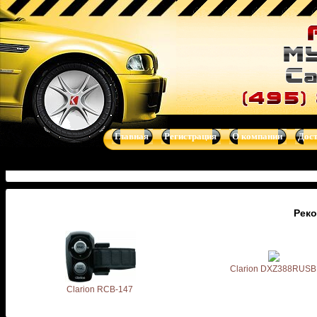
Главная
Регистрация
О компании
Дос
Рек
Clarion DXZ388RUSB
Clarion RCB-147