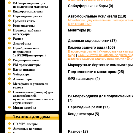
ISO-переходники для
Сабвуферные наборы
(0)
подключения магнитол
Видеорегистраторы
Переходные рамки
Автомобильные усилители
(118)
Моноблоки
|
двухканальные
|
четырёхкан
Громкая связь
6-ти канальные
Конденсаторы
Мониторы
(8)
Провода, кабели и
аксессуары
Разное
Дневные ходовые огни
(17)
Диктофоны
Камера заднего вида
(106)
Преобразователи
В номерной рамке
|
Универсальная камера
напряжения
вида
|
CMOS штатные камеры заднего вид
12В/220В(инверторы)
штатные камеры заднего вида серии «Exp
Радиоприёмники
FM-трансмиттеры
Маршрутные бортовые компьютеры
Блоки питания
Подголовники с монитором
(25)
Чейнджеры
GPS навигация
(4)
Алкотестеры
Мегафоны и усилители
голоса
Светильники (фонари) для
автолюбителей,
ISO-переходники для подключения 
путешественников и на все
(7)
случаи жизни
Переходные рамки
(17)
Мятая коробка
Конденсаторы
(5)
Техника для дома
CD MP3-плееры
Активные колонки
Разное
(17)