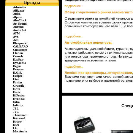
Бренды
подробнее...
Adrenalin
Alligator
Обзор современного рынка автомагнито
Akira
Alpine
С развитием рынка автомобилей началось а
AlcoCheck
Огромное количество всевозможных произв
Art Sound
повышения комфорта вашего авто. Ещё боль
Autofun
Audio Art
ATM
подробнее...
AVS
Avis
Автомобильные инверторы.
Blaupunkt
CALEARO
Автовладельцы, дальнобойщики, туристы, пу
Challenger
электроприборами, не могут их использоват
Clarion
Crunch
или генератора переменного тока. Но выход
DayStar
традиционные источники питания.
Dynaudio
Degen
подробнее...
Dragster
E.O.S.
Ликбез: про кроссоверы, автоусилители, 
Eclipse
Важными компонентами качественной автоак
Eton
правильного их выбора и грамотной установ
Fusion
Grundig
Helix
Hertz
HiFonics
Hyundai
Intro
Спец
Infinity
JBL
JVC
JJ-connect
Kenwood
Kicker
Kicx
LG
Mac Audio