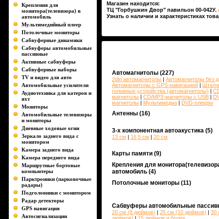
Магазин находится:
Крепления для
ТЦ "Горбушкин Двор" павильон 00-042У.
монитора(телевизора) в
Узнать о наличии и характеристиках това
автомобиль
Мультимедийный плеер
Потолочные мониторы
Сабвуферные динамики
Сабвуферы автомобильные
пассивные
Активные сабвуферы
Сабвуферные наборы
Автомагнитолы
(227)
TV и видео для авто
2din автомагнитолы
|
Автомагнитолы без д
Автомобильные усилители
Автомагнитолы с GPS-навигацией
|
Штатн
головные устройства (автомагнитолы)
|
C
Аудиотехника для катеров и
магнитолы
|
CD/MP3-магнитолы c USB
|
D
яхт
магнитолы
|
Мультимедиа
|
DVD-плееры
Мониторы
Антенны
(16)
Автомобильные телевизоры
и мониторы
Дневные ходовые огни
3-х компонентная автоакустика
(5)
Зеркало заднего вида с
13 см
|
16,5 см
|
20 см
монитором
Камера заднего вида
Карты памяти
(9)
Камера переднего вида
Крепления для монитора(телевизора
Маршрутные бортовые
компьютеры
автомобиль
(4)
Парктроники (парковочные
Потолочные мониторы
(11)
радары)
Подголовники с монитором
Радар детекторы
Сабвуферы автомобильные пассив
GPS навигация
20 см (8 дюймов)
|
25 см (10 дюймов)
|
30 
Автосигнализации
дюймов)
|
15 дюймов и более