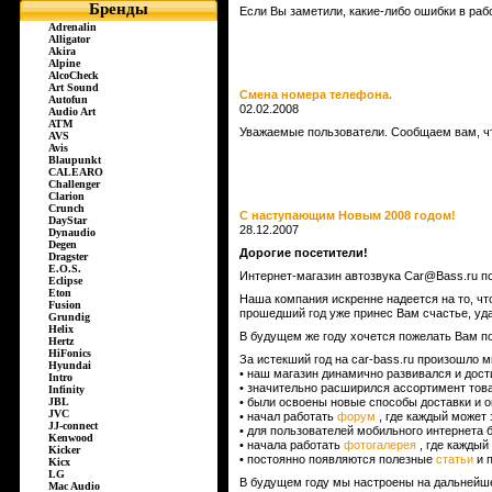
Бренды
Если Вы заметили, какие-либо ошибки в раб
Adrenalin
Alligator
Akira
Alpine
AlcoCheck
Art Sound
Смена номера телефона.
Autofun
02.02.2008
Audio Art
ATM
Уважаемые пользователи. Сообщаем вам, чт
AVS
Avis
Blaupunkt
CALEARO
Challenger
Clarion
Crunch
С наступающим Новым 2008 годом!
DayStar
28.12.2007
Dynaudio
Degen
Дорогие посетители!
Dragster
E.O.S.
Интернет-магазин автозвука Car@Bass.ru п
Eclipse
Eton
Наша компания искренне надеется на то, ч
Fusion
прошедший год уже принес Вам счастье, уда
Grundig
Helix
В будущем же году хочется пожелать Вам п
Hertz
HiFonics
За истекший год на car-bass.ru произошло 
Hyundai
• наш магазин динамично развивался и дост
Intro
• значительно расширился ассортимент тов
Infinity
JBL
• были освоены новые способы доставки и о
JVC
• начал работать
форум
, где каждый может
JJ-connect
• для пользователей мобильного интернета
Kenwood
• начала работать
фотогалерея
, где кажды
Kicker
• постоянно появляются полезные
статьи
и п
Kicx
LG
В будущем году мы настроены на дальнейше
Mac Audio