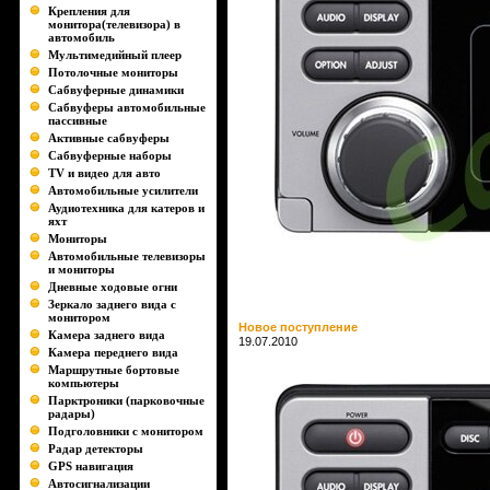
Крепления для
монитора(телевизора) в
автомобиль
Мультимедийный плеер
Потолочные мониторы
Сабвуферные динамики
Сабвуферы автомобильные
пассивные
Активные сабвуферы
Сабвуферные наборы
TV и видео для авто
Автомобильные усилители
Аудиотехника для катеров и
яхт
Мониторы
Автомобильные телевизоры
и мониторы
Дневные ходовые огни
Зеркало заднего вида с
монитором
Новое поступление
Камера заднего вида
19.07.2010
Камера переднего вида
Маршрутные бортовые
компьютеры
Парктроники (парковочные
радары)
Подголовники с монитором
Радар детекторы
GPS навигация
Автосигнализации