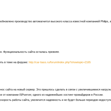
озобновлено производство автомагнитол высокого класса известной компанией Philips
н. Функциональность сайта осталась прежняя.
ить в теме на форуме:
http://car-bass.ru/forum/index.php?showtopic=2165
нос сайта на новый сервер. Это пришлось сделать в связи с увеличившимися нагрузк
ке от компании ISPserver, одного из надежнейших хостинг-провайдеров в России.
скорость работы сайта, увеличится надежность и не будет больше периодов недоступ