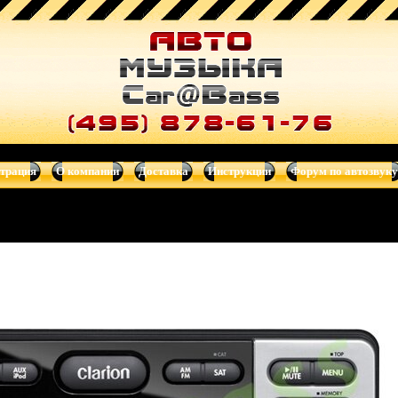
ры, автотелевизоры, усилители, dvd-магнитолы, навигационные си
страция
О компании
Доставка
Инструкции
Форум по автозвуку