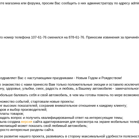
оте магазина или форума, просим Вас сообщить о них администратору по адресу admi
о номер телефона 107-61-76 сменился на 878-61-76. Приносим извинения за причинё
оздравляет Вас с наступающими праздниками - Новым Годом и Рождеством!
то знакомство с нами принесло Вам только положительные эмоции и оставило исключи
чу, здоровье, улыбки, смех, радость и любовь, а Вашему автомобилю - замечательног
обольше баловать себя и свой автомобиль, в чем мы готовы помочь по мере возможно
множество событий, стартовали новые проекты:
иг высоких показателей, сохранив внимательное отношение к каждому клиенту;
аров и выбор производителей;
платы товаров;
 задать вопрос и получить квалифицированный ответ на интересующие темы;
 была создана
версия
сайта адаптированная для просмотра на экране мобильных теле
й желающий может показать свой любимый автомобиль;
росто интересные разделы сайта.
е развитие нашего проекта, развиваясь в сторону максимальной удобности полезнос