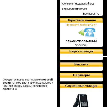
Обновлен модельный ряд
видеорегистраторов
Все новости...
Обратный звонок
Не можете дозвониться?
ЗАКАЖИТЕ ОБРАТНЫЙ
ЗВОНОК!
Карта проезда
Реклама
Партнеры
Ожидается новое поступление
морской
серии
, атакже дистанционных пультов к
Случайные товары
ним-принимаем заказы, количество
ограничено