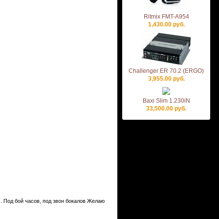
Ritmix FMT-А954
1,430.00 руб.
Challenger ER 70.2 (ERGO)
3,955.00 руб.
Baxi Slim 1.230iN
33,500.00 руб.
 Под бой часов, под звон бокалов Желаю