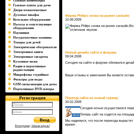
Газовые конвекторы
Газовые плиты для дачи
Двери межкомнатные
Духовые шкафы
Фирма Philips снова на рынке caraudio
Котельное оборудование
10.08.2009
Насосы и сопутствующее
Фирма Philips снова на рынке caraudio.В
оборудование
отличным звуком.
Наушники
Посудомоечные машины
Товары для детей
Электрические обогреватели
Электронные книги
Новый дизайн сайта и форума.
09.04.2008
Электронные сигареты
Кухонные ножи
Сегодня на сайте и форуме обновился дизай
Рации и портативные
радиостанции
Микрофоны студийные
Ваши отзывы и замечания Вы можете остав
Фильтры для воды
GSM сигнализации для дома
Портативные DVD-плееры
Регистрация
Переезд сайта на новый сервер.
20.02.2008
Сегодня ночью осуществился пере
Теперь сайт на ходится на площад
Мы надеемся, что после переезда вырастет 
время.
Регистрация
|
Забыли пароль?