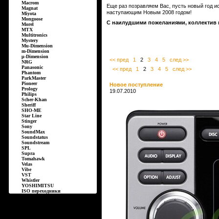
Macrom
Еще раз позравляем Вас, пусть новый год 
Magnat
наступающим Новым 2008 годом!
Miyota
Mongoose
С наилудшими пожеланиями, коллектив 
Morel
MTX
Multitronics
Mystery
Mu-Dimension
m-Dimension
µ-Dimension
<< пред
1
2
3
4
5
след >>
NRG
Panasonic
<< пред
1
2
3
4
5
след >>
Phantom
ParkMaster
Pioneer
Новое поступление
Prology
19.07.2010
Philips
Scher-Khan
Sheriff
SHO-ME
Star Line
Stinger
Sony
SoundMax
Soundstatus
Soundstream
SPL
Supra
Tomahawk
Velas
Vibe
VST
Whistler
YOSHIMITSU
ISO переходники