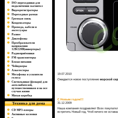
ISO-переходники для
подключения магнитол
Видеорегистраторы
Переходные рамки
Громкая связь
Конденсаторы
Провода, кабели и
аксессуары
Разное
Диктофоны
Преобразователи
напряжения
12В/220В(инверторы)
Радиоприёмники
FM-трансмиттеры
Блоки питания
Чейнджеры
Алкотестеры
19.07.2010
Мегафоны и усилители
голоса
Ожидается новое поступление
морской се
Светильники (фонари) для
автолюбителей,
путешественников и на все
случаи жизни
Мятая коробка
С Новым годом!!!
Техника для дома
31.12.2009
Наша компания поздравляет Всех покупател
CD MP3-плееры
встретить Новый год, Чтоб ничего не оставало
Активные колонки