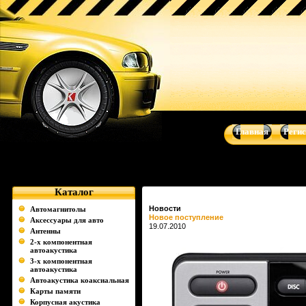
Музыка для Вашего авто - автоакустика, автомагнитолы, сабвуфе
Sound
Главная
Реги
Каталог
Новости
Автомагнитолы
Новое поступление
Аксессуары для авто
19.07.2010
Антенны
2-х компонентная
автоакустика
3-х компонентная
автоакустика
Автоакустика коаксиальная
Карты памяти
Корпусная акустика