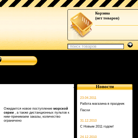
стемы от Clarion, Mystery, Kicker, Prology, Audio Art, Art
Корзина
(нет товаров)
Новости
23.04.2011
Работа магазина в праздник
Ожидается новое поступление
морской
Пасхи
серии
, а также дистанционных пультов к
ним-принимаем заказы, количество
ограничено
31.12.2010
С Новым 2011 годом!
24.12.2010