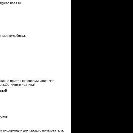
n@car-bass.ru.
нные неудобства.
тельно приятные воспоминания, что
о заботливого хозяина!
стей.
фонов;
ти информации для каждого пользователя.