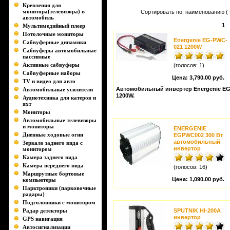
Крепления для
монитора(телевизора) в
Сортировать по: наименованию (
автомобиль
1
Мультимедийный плеер
Потолочные мониторы
Energenie EG-PWC-
Сабвуферные динамики
021 1200W
Сабвуферы автомобильные
пассивные
Активные сабвуферы
(голосов: 1)
Сабвуферные наборы
Цена:
3,790.00 руб.
TV и видео для авто
Автомобильный инвертер Energenie E
Автомобильные усилители
1200W.
Аудиотехника для катеров и
яхт
Мониторы
Автомобильные телевизоры
и мониторы
ENERGENIE
Дневные ходовые огни
EGPWC002 300 Вт
автомобильный
Зеркало заднего вида с
инвертор
монитором
Камера заднего вида
Камера переднего вида
(голосов: 16)
Маршрутные бортовые
Цена:
1,090.00 руб.
компьютеры
Парктроники (парковочные
радары)
Подголовники с монитором
Радар детекторы
SPUTNIK HI-200A
инвертор
GPS навигация
Автосигнализации