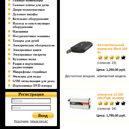
Газовые конвекторы
Газовые плиты для дачи
Двери межкомнатные
Духовые шкафы
Котельное оборудование
Насосы и сопутствующее
оборудование
Наушники
Посудомоечные машины
Товары для детей
Автомобильный
Электрические обогреватели
инвертор iBest 200
Электронные книги
Вт
Электронные сигареты
Кухонные ножи
(голосов: 23)
Рации и портативные
радиостанции
Цена:
1,250.00 руб.
Микрофоны студийные
Достаточно мощная , компактная модель
Фильтры для воды
GSM сигнализации для дома
Портативные DVD-плееры
Регистрация
инвертор 12-220
SPUTNIK HI-600B
(голосов: 34)
Цена:
1,780.00 руб.
Регистрация
|
Забыли пароль?