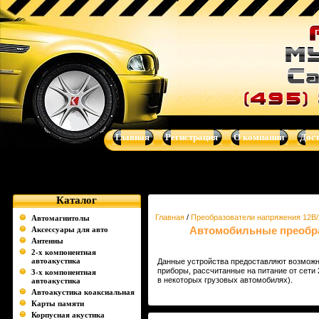
Преобразователи напряжения 12В/220В(инверторы) - Музыка д
автотелевизоры, усилители, dvd-магнитолы, навигационные систем
Главная
Регистрация
О компании
Дос
Каталог
Главная
/
Преобразователи напряжения 12В/
Автомагнитолы
Автомобильные преобраз
Аксессуары для авто
Антенны
2-х компонентная
автоакустика
Данные устройства предоставляют возможн
приборы, рассчитанные на питание от сети 2
3-х компонентная
в некоторых грузовых автомобилях).
автоакустика
Автоакустика коаксиальная
Карты памяти
Корпусная акустика