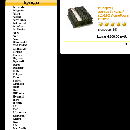
Бренды
Adrenalin
Инвертор
Alligator
автомобильный
Akira
(12-220) AcmePower
Alpine
DS1200
AlcoCheck
Art Sound
Autofun
Audio Art
(голосов: 16)
ATM
AVS
Цена:
4,100.00 руб.
Avis
Blaupunkt
1
CALEARO
Challenger
Clarion
Crunch
DayStar
Dynaudio
Degen
Dragster
E.O.S.
Eclipse
Eton
Fusion
Grundig
Helix
Hertz
HiFonics
Hyundai
Intro
Infinity
JBL
JVC
JJ-connect
Kenwood
Kicker
Kicx
LG
Mac Audio