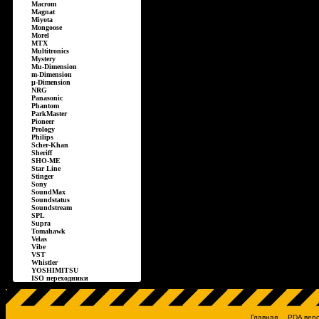
Macrom
Magnat
Miyota
Mongoose
Morel
MTX
Multitronics
Mystery
Mu-Dimension
m-Dimension
µ-Dimension
NRG
Panasonic
Phantom
ParkMaster
Pioneer
Prology
Philips
Scher-Khan
Sheriff
SHO-ME
Star Line
Stinger
Sony
SoundMax
Soundstatus
Soundstream
SPL
Supra
Tomahawk
Velas
Vibe
VST
Whistler
YOSHIMITSU
ISO переходники
Главная
PDA вер