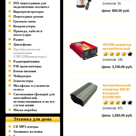
ISO-переходники для
(голосов: 6)
подключения магнитол
Цена:
800.00 руб.
Видеорегистраторы
Переходные рамки
Громкая связь
Конденсаторы
Провода, кабели и
аксессуары
Разное
Диктофоны
VR1000 инвертор
автомобильный
Преобразователи
напряжения
12В/220В(инверторы)
(голосов: 18)
Радиоприёмники
FM-трансмиттеры
Цена:
3,700.00 руб.
Блоки питания
Чейнджеры
Алкотестеры
Автомобильный
Мегафоны и усилители
голоса
инвертор 500 Вт
Energenie
Светильники (фонари) для
EGPWC003
автолюбителей,
путешественников и на все
случаи жизни
(голосов: 87)
Мятая коробка
Цена:
1,550.00 руб.
Техника для дома
CD MP3-плееры
Активные колонки