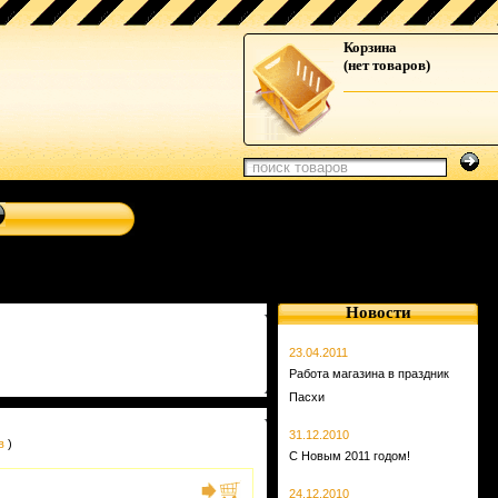
ы, навигационные системы от Clarion, Mystery, Kicker,
Корзина
(нет товаров)
Новости
23.04.2011
Работа магазина в праздник
Пасхи
31.12.2010
в
)
С Новым 2011 годом!
24.12.2010