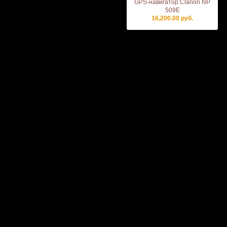
GPS-навигатор Clarion NP
509E
16,200.00 руб.