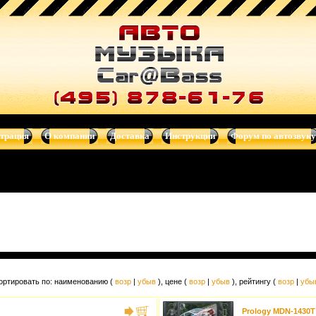
магнитолы, сабвуферы, автотелевизоры, усилители, dvd-магнитол
страция
О компании
Доставка
Инструкции
Форум по автозвуку
ортировать по: наименованию (
возр
|
убыв
), цене (
возр
|
убыв
), рейтингу (
возр
|
убы
Prology MDN-1430T