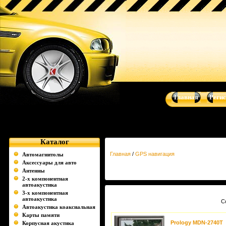
GPS навигация - Музыка для Вашего авто - автоакустика, авто
Prology, Audio Art, Art Sound
Главная
Реги
Каталог
Главная
/
GPS навигация
Автомагнитолы
Аксессуары для авто
Антенны
2-х компонентная
автоакустика
3-х компонентная
автоакустика
С
Автоакустика коаксиальная
Карты памяти
Prology MDN-2740T
Корпусная акустика