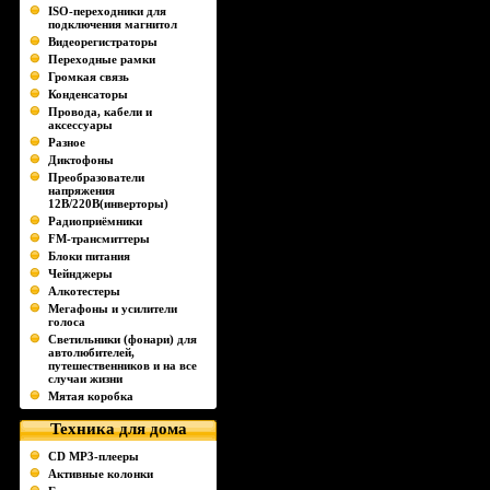
ISO-переходники для
подключения магнитол
Видеорегистраторы
Переходные рамки
Громкая связь
Конденсаторы
Провода, кабели и
аксессуары
Разное
Диктофоны
Преобразователи
напряжения
12В/220В(инверторы)
Радиоприёмники
FM-трансмиттеры
Блоки питания
Чейнджеры
Алкотестеры
Мегафоны и усилители
голоса
Светильники (фонари) для
автолюбителей,
путешественников и на все
случаи жизни
Мятая коробка
Техника для дома
CD MP3-плееры
Активные колонки