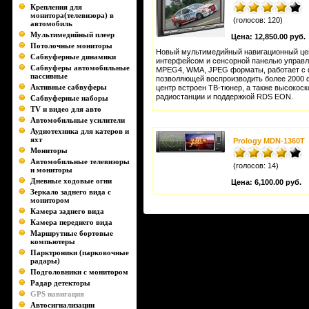
Крепления для
монитора(телевизора) в
(голосов: 120)
автомобиль
Мультимедийный плеер
Цена:
12,850.00 руб.
Потолочные мониторы
Новый мультимедийный навигационный ц
Сабвуферные динамики
интерфейсом и сенсорной панелью управл
Сабвуферы автомобильные
MPEG4, WMA, JPEG форматы, работает с 
пассивные
позволяющей воспроизводить более 2000 
Активные сабвуферы
центр встроен ТВ-тюнер, а также высокоск
радиостанции и поддержкой RDS EON.
Сабвуферные наборы
TV и видео для авто
Автомобильные усилители
Аудиотехника для катеров и
яхт
Prology MDN-1360T
Мониторы
Автомобильные телевизоры
(голосов: 14)
и мониторы
Дневные ходовые огни
Цена:
6,100.00 руб.
Зеркало заднего вида с
монитором
Камера заднего вида
Камера переднего вида
Маршрутные бортовые
компьютеры
Парктроники (парковочные
радары)
Подголовники с монитором
Радар детекторы
GPS навигация
Автосигнализации