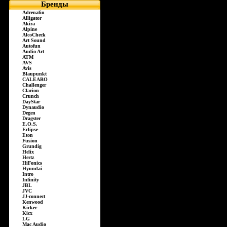
Бренды
Adrenalin
Alligator
Akira
Alpine
AlcoCheck
Art Sound
Autofun
Audio Art
ATM
AVS
Avis
Blaupunkt
CALEARO
Challenger
Clarion
Crunch
DayStar
Dynaudio
Degen
Dragster
E.O.S.
Eclipse
Eton
Fusion
Grundig
Helix
Hertz
HiFonics
Hyundai
Intro
Infinity
JBL
JVC
JJ-connect
Kenwood
Kicker
Kicx
LG
Mac Audio