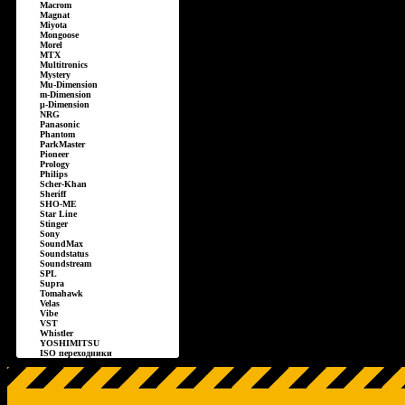
Macrom
Magnat
Miyota
Mongoose
Morel
MTX
Multitronics
Mystery
Mu-Dimension
m-Dimension
µ-Dimension
NRG
Panasonic
Phantom
ParkMaster
Pioneer
Prology
Philips
Scher-Khan
Sheriff
SHO-ME
Star Line
Stinger
Sony
SoundMax
Soundstatus
Soundstream
SPL
Supra
Tomahawk
Velas
Vibe
VST
Whistler
YOSHIMITSU
ISO переходники