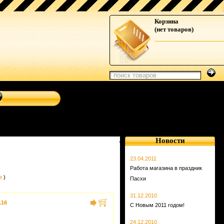
авигационные системы от Clarion, Mystery, Kicker, Prology,
Корзина
(нет товаров)
Новости
23.04.2011
Работа магазина в праздник
в
)
Пасхи
31.12.2010
.16
С Новым 2011 годом!
24.12.2010