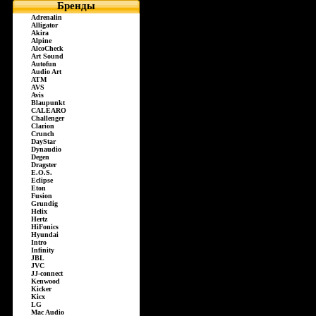
Бренды
Adrenalin
Alligator
Akira
Alpine
AlcoCheck
Art Sound
Autofun
Audio Art
ATM
AVS
Avis
Blaupunkt
CALEARO
Challenger
Clarion
Crunch
DayStar
Dynaudio
Degen
Dragster
E.O.S.
Eclipse
Eton
Fusion
Grundig
Helix
Hertz
HiFonics
Hyundai
Intro
Infinity
JBL
JVC
JJ-connect
Kenwood
Kicker
Kicx
LG
Mac Audio