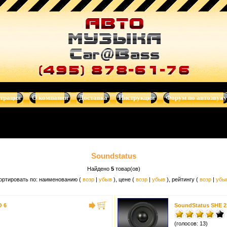
нитолы, сабвуферы, автотелевизоры, усилители, dvd-магнитолы, н
страция
О компании
Доставка
Инструкции
Форум по автозвуку
Soundstatus
Найдено
5
товар(ов)
ортировать по: наименованию (
возр
|
убыв
), цене (
возр
|
убыв
), рейтингу (
возр
|
убы
O 6
SoundStatus SHE 2
(голосов: 13)