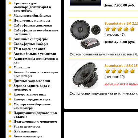
Крепления для
Цена:
7,900.00 руб.
монитора(телевизора) в
автомобиль
Мультимедийный плеер
Потолочные мониторы
Soundstatus SM 2.1
Сабвуферные динамики
Сабвуферы автомобильные
пассивные
(голосов: 47)
Активные сабвуферы
Цена:
3,700.00 руб.
Сабвуферные наборы
TV и видео для авто
Автомобильные усилители
2-х компонентная акустическая система 6.
Аудиотехника для катеров и
яхт
Soundstatus SSX 13
Мониторы
Автомобильные телевизоры
и мониторы
(голосов: 10)
Дневные ходовые огни
Временно нет в нали
Зеркало заднего вида с
монитором
2-х полосная коаксиальная акустическая с
Камера заднего вида
Камера переднего вида
Маршрутные бортовые
компьютеры
Парктроники (парковочные
радары)
Подголовники с монитором
Радар детекторы
GPS навигация
Автосигнализации