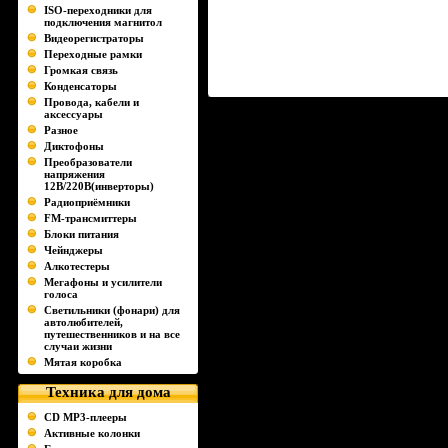
ISO-переходники для
подключения магнитол
Видеорегистраторы
Переходные рамки
Громкая связь
Конденсаторы
Провода, кабели и
аксессуары
Разное
Диктофоны
Преобразователи
напряжения
12В/220В(инверторы)
Радиоприёмники
FM-трансмиттеры
Блоки питания
Чейнджеры
Алкотестеры
Мегафоны и усилители
голоса
Светильники (фонари) для
автолюбителей,
путешественников и на все
случаи жизни
Мятая коробка
Техника для дома
CD MP3-плееры
Активные колонки