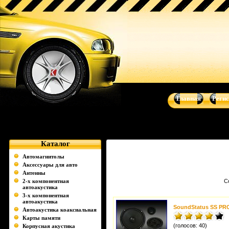
Soundstatus - Музыка для Вашего авто - автоакустика, автомаг
Audio Art, Art Sound
Главная
Реги
Каталог
Автомагнитолы
Аксессуары для авто
Антенны
2-х компонентная
С
автоакустика
3-х компонентная
автоакустика
SoundStatus SS PR
Автоакустика коаксиальная
Карты памяти
(голосов: 40)
Корпусная акустика