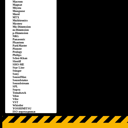
Macrom
Magnat
Miyota
Mongoose
Morel
MTX
Multitronics
Mystery
Mu-Dimension
m-Dimension
µ-Dimension
NRG
Panasonic
Phantom
ParkMaster
Pioneer
Prology
Philips
Scher-Khan
Sheriff
SHO-ME
Star Line
Stinger
Sony
SoundMax
Soundstatus
Soundstream
SPL
Supra
Tomahawk
Velas
Vibe
VST
Whistler
YOSHIMITSU
ISO переходники