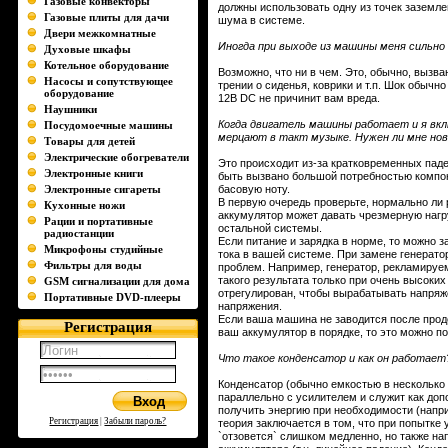
Газовые конвекторы
должны использовать одну из точек заземл
Газовые плиты для дачи
шума в системе.
Двери межкомнатные
Иногда при выходе из машины меня сильно
Духовые шкафы
Котельное оборудование
Возможно, что ни в чем. Это, обычно, выз
Насосы и сопутствующее
трении о сиденья, коврики и т.п. Шок обычн
оборудование
12В DC не причинит вам вреда.
Наушники
Когда двигатель машины работает и я вк
Посудомоечные машины
мерцают в такт музыке. Нужен ли мне но
Товары для детей
Электрические обогреватели
Это происходит из-за кратковременных пад
Электронные книги
быть вызвано большой потребностью компон
Электронные сигареты
басовую ноту.
В первую очередь проверьте, нормально ли
Кухонные ножи
аккумулятор может давать чрезмерную нагр
Рации и портативные
остальной системы.
радиостанции
Если питание и зарядка в норме, то можно 
Микрофоны студийные
тока в вашей системе. При замене генерато
Фильтры для воды
проблем. Например, генератор, рекламируе
такого результата только при очень высоки
GSM сигнализации для дома
отрегулирован, чтобы вырабатывать напряже
Портативные DVD-плееры
напряжения.
Если ваша машина не заводится после прод
Регистрация
ваш аккумулятор в порядке, то это можно п
Что такое конденсатор и как он работает
Конденсатор (обычно емкостью в несколько
параллельно с усилителем и служит как доп
получить энергию при необходимости (напри
Регистрация
|
Забыли пароль?
теория заключается в том, что при попытке
`отзовется` слишком медленно, но также на