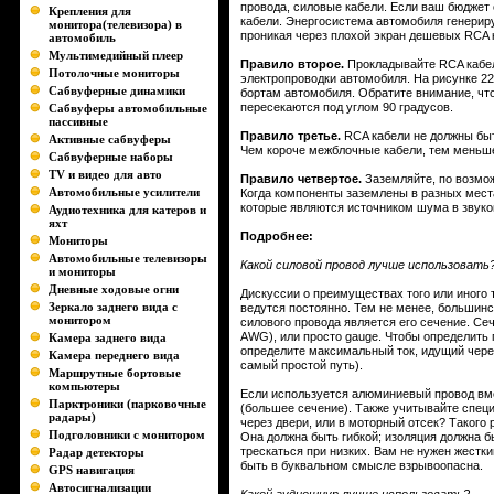
провода, силовые кабели. Если ваш бюджет
Крепления для
кабели. Энергосистема автомобиля генерир
монитора(телевизора) в
проникая через плохой экран дешевых RCA 
автомобиль
Мультимедийный плеер
Правило второе.
Прокладывайте RCA кабел
Потолочные мониторы
электропроводки автомобиля. На рисунке 2
Сабвуферные динамики
бортам автомобиля. Обратите внимание, что
пересекаются под углом 90 градусов.
Сабвуферы автомобильные
пассивные
Правило третье.
RCA кабели не должны быт
Активные сабвуферы
Чем короче межблочные кабели, тем меньше
Сабвуферные наборы
TV и видео для авто
Правило четвертое.
Заземляйте, по возмож
Автомобильные усилители
Когда компоненты заземлены в разных места
которые являются источником шума в звуко
Аудиотехника для катеров и
яхт
Подробнее:
Мониторы
Автомобильные телевизоры
Какой силовой провод лучше использовать
и мониторы
Дневные ходовые огни
Дискуссии о преимуществах того или иного т
Зеркало заднего вида с
ведутся постоянно. Тем не менее, большин
монитором
силового провода является его сечение. Се
AWG), или просто gauge. Чтобы определить 
Камера заднего вида
определите максимальный ток, идущий через
Камера переднего вида
самый простой путь).
Маршрутные бортовые
компьютеры
Если используется алюминиевый провод вм
Парктроники (парковочные
(большее сечение). Также учитывайте специ
радары)
через двери, или в моторный отсек? Такого
Подголовники с монитором
Она должна быть гибкой; изоляция должна б
трескаться при низких. Вам не нужен жестк
Радар детекторы
быть в буквальном смысле взрывоопасна.
GPS навигация
Автосигнализации