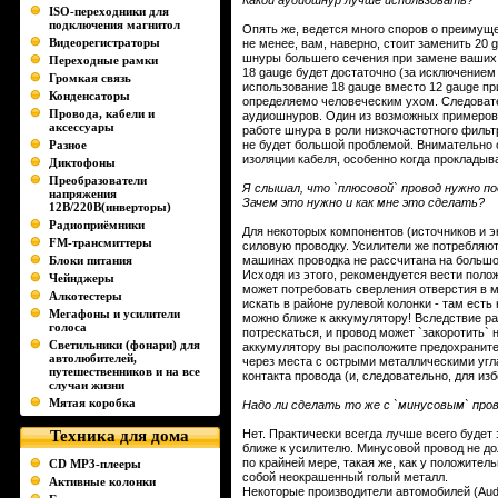
Какой аудиошнур лучше использовать?
ISO-переходники для
подключения магнитол
Опять же, ведется много споров о преимуще
Видеорегистраторы
не менее, вам, наверно, стоит заменить 20
шнуры большего сечения при замене ваших 
Переходные рамки
18 gauge будет достаточно (за исключением
Громкая связь
использование 18 gauge вместо 12 gauge при
Конденсаторы
определяемо человеческим ухом. Следовате
Провода, кабели и
аудиошнуров. Один из возможных примеров:
аксессуары
работе шнура в роли низкочастотного фильтр
Разное
не будет большой проблемой. Внимательно 
изоляции кабеля, особенно когда прокладыва
Диктофоны
Преобразователи
Я слышал, что `плюсовой` провод нужно п
напряжения
Зачем это нужно и как мне это сделать?
12В/220В(инверторы)
Радиоприёмники
Для некоторых компонентов (источников и 
FM-трансмиттеры
силовую проводку. Усилители же потребляю
Блоки питания
машинах проводка не рассчитана на большо
Исходя из этого, рекомендуется вести поло
Чейнджеры
может потребовать сверления отверстия в 
Алкотестеры
искать в районе рулевой колонки - там есть
Мегафоны и усилители
можно ближе к аккумулятору! Вследствие ра
голоса
потрескаться, и провод может `закоротить`
Светильники (фонари) для
аккумулятору вы расположите предохраните
автолюбителей,
через места с острыми металлическими угл
путешественников и на все
контакта провода (и, следовательно, для из
случаи жизни
Мятая коробка
Надо ли сделать то же с `минусовым` про
Техника для дома
Нет. Практически всегда лучше всего будет
ближе к усилителю. Минусовой провод не до
по крайней мере, такая же, как у положител
CD MP3-плееры
собой неокрашенный голый металл.
Активные колонки
Некоторые производители автомобилей (Audi