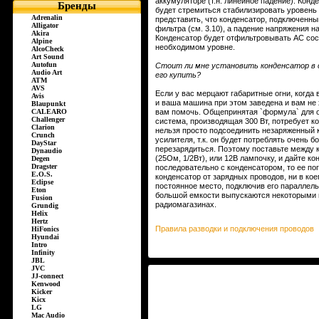
аккумуляторе (т.н. линейное падение). Кон
Бренды
будет стремиться стабилизировать уровень 
Adrenalin
представить, что конденсатор, подключенны
Alligator
фильтра (см. 3.10), а падение напряжения 
Akira
Конденсатор будет отфильтровывать AC сос
Alpine
необходимом уровне.
AlcoCheck
Art Sound
Autofun
Стоит ли мне установить конденсатор в с
Audio Art
его купить?
ATM
AVS
Если у вас мерцают габаритные огни, когда
Avis
и ваша машина при этом заведена и вам не 
Blaupunkt
CALEARO
вам помочь. Общепринятая `формула` для о
Challenger
система, производящая 300 Вт, потребует к
Clarion
нельзя просто подсоединить незаряженный 
Crunch
усилителя, т.к. он будет потреблять очень 
DayStar
перезарядиться. Поэтому поставьте между
Dynaudio
(25Ом, 1/2Вт), или 12В лампочку, и дайте к
Degen
Dragster
последовательно с конденсатором, то ее по
E.O.S.
конденсатор от зарядных проводов, ни в кое
Eclipse
постоянное место, подключив его параллель
Eton
большой емкости выпускаются некоторыми п
Fusion
радиомагазинах.
Grundig
Helix
Hertz
Правила разводки и подключения проводов
HiFonics
Hyundai
Intro
Infinity
JBL
JVC
JJ-connect
Kenwood
Kicker
Kicx
LG
Mac Audio