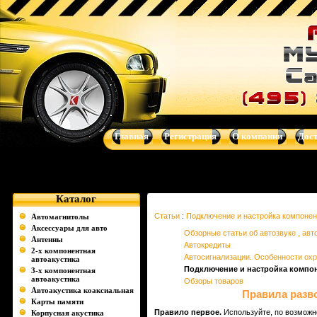
Правила разводки и подключения проводов - Музыка для Вашег
усилители, dvd-магнитолы, навигационные системы от Clarion, Mys
Главная
Регистрация
О компании
Дос
Каталог
Статьи
:
Подключение и настройка компонен
Автомагнитолы
Аксессуары для авто
Обзорные статьи об автозвуке , авто
Антенны
Автокредиты
2-х компонентная
Автосигнализации. Особенности ох
автоакустика
Подключение и настройка компо
3-х компонентная
автоакустика
Обзоры товаров
Автоакустика коаксиальная
Правила разв
Карты памяти
Правило первое.
Используйте, по возможн
Корпусная акустика