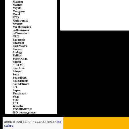
Macrom
Magnat
Miyota
Mongoose
Morel
MTX
Multitronics
Mystery
Mu-Dimension
m-Dimension
µ-Dimension
NRG
Panasonic
Phantom
ParkMaster
Pioneer
Prology
Philips
Scher-Khan
Sheriff
SHO-ME
Star Line
Stinger
Sony
SoundMax
Soundstatus
Soundstream
SPL
Supra
Tomahawk
Velas
Vibe
VST
Whistler
YOSHIMITSU
ISO переходники
деньги под залог недвижимости
на
сайте