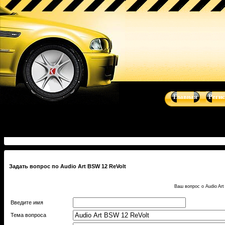
Купить Audio Art BSW 12 ReVolt - 30 см (12 дюймов) - автоаку
Kicker, Prology, Audio Art, Art Sound
Главная
Реги
Задать вопрос по Audio Art BSW 12 ReVolt
Ваш вопрос о Audio Ar
Введите имя
Тема вопроса