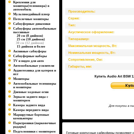
Крепления для
монитора(телевизора) в
автомобиль
Производитель:
Мультимедийный плеер
Серия:
Потолочные мониторы
Сабвуферные динамики
Тип:
Сабвуферы автомобильные
пассивные
Акустическое оформление:
20 см (8 дюймов)
Типоразмер:
25 см (10 дюймов)
30 см (12 дюймов)
Максимальная мощность, Вт:
15 дюймов и более
Активные сабвуферы
Номинальная мощность, Вт:
Сабвуферные наборы
Сопротивление, Ом:
TV и видео для авто
Автомобильные усилители
Габариты, мм:
Аудиотехника для катеров и
яхт
Купить Audio Art BSW 12 
Мониторы
Автомобильные телевизоры
и мониторы
Дневные ходовые огни
Зеркало заднего вида с
монитором
Камера заднего вида
Для покупки в 
Камера переднего вида
Маршрутные бортовые
компьютеры
Парктроники (парковочные
радары)
Подголовники с монитором
Готовые корпусные сабвуферы позволяют с