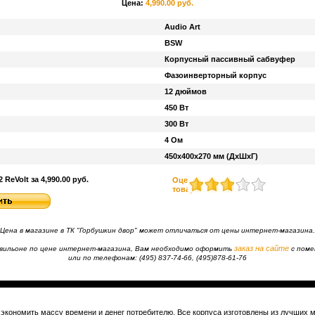
Цена:
4,990.00 руб.
Audio Art
BSW
Корпусный пассивный сабвуфер
Фазоинверторный корпус
12 дюймов
450 Вт
300 Вт
4 Ом
450х400х270 мм (ДхШхГ)
ReVolt за 4,990.00 руб.
Оценить
товар
Цена в магазине в ТК "Горбушкин двор" может отличаться от цены интернет-магазина.
заказ на сайте
павильоне по цене интернет-магазина, Вам необходимо оформить
с пом
или по телефонам: (495) 837-74-66, (495)878-61-76
экономить массу времени и денег потребителю. Все корпуса изготовлены из лучших 