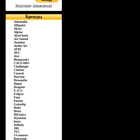
Регистрация
|
Забыли пароль?
Бренды
Adrenalin
Alligator
Akira
Alpine
AlcoCheck
Art Sound
Autofun
Audio Art
ATM
AVS
Avis
Blaupunkt
CALEARO
Challenger
Clarion
Crunch
DayStar
Dynaudio
Degen
Dragster
E.O.S.
Eclipse
Eton
Fusion
Grundig
Helix
Hertz
HiFonics
Hyundai
Intro
Infinity
JBL
JVC
JJ-connect
Kenwood