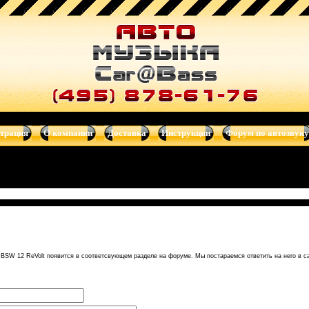
стика, автомагнитолы, сабвуферы, автотелевизоры, усилители, dv
страция
О компании
Доставка
Инструкции
Форум по автозвуку
t BSW 12 ReVolt появится в соответсвующем разделе на форуме. Мы постараемся ответить на него в 