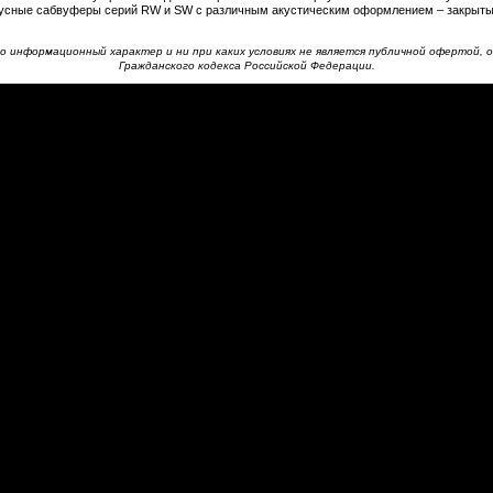
пусные сабвуферы серий RW и SW с различным акустическим оформлением – закрыты
 информационный характер и ни при каких условиях не является публичной офертой, о
Гражданского кодекса Российской Федерации.