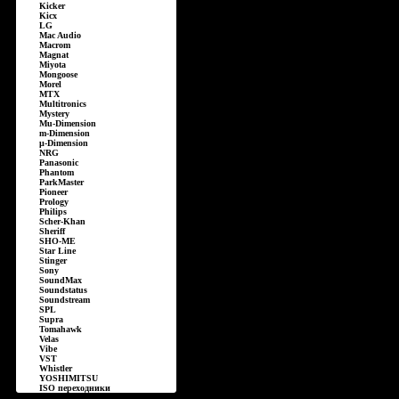
Kicker
Kicx
LG
Mac Audio
Macrom
Magnat
Miyota
Mongoose
Morel
MTX
Multitronics
Mystery
Mu-Dimension
m-Dimension
µ-Dimension
NRG
Panasonic
Phantom
ParkMaster
Pioneer
Prology
Philips
Scher-Khan
Sheriff
SHO-ME
Star Line
Stinger
Sony
SoundMax
Soundstatus
Soundstream
SPL
Supra
Tomahawk
Velas
Vibe
VST
Whistler
YOSHIMITSU
ISO переходники