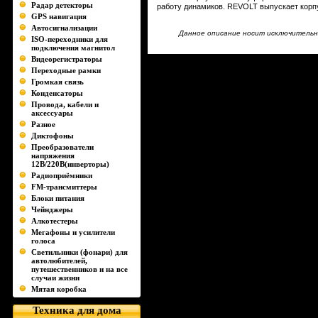
Радар детекторы
работу динамиков. REVOLT выпускает кор
GPS навигация
Автосигнализации
Данное описание носит исключительно
ISO-переходники для
подключения магнитол
Видеорегистраторы
Переходные рамки
Громкая связь
Конденсаторы
Провода, кабели и
аксессуары
Разное
Диктофоны
Преобразователи
напряжения
12В/220В(инверторы)
Радиоприёмники
FM-трансмиттеры
Блоки питания
Чейнджеры
Алкотестеры
Мегафоны и усилители
голоса
Светильники (фонари) для
автолюбителей,
путешественников и на все
случаи жизни
Мятая коробка
Техника для дома