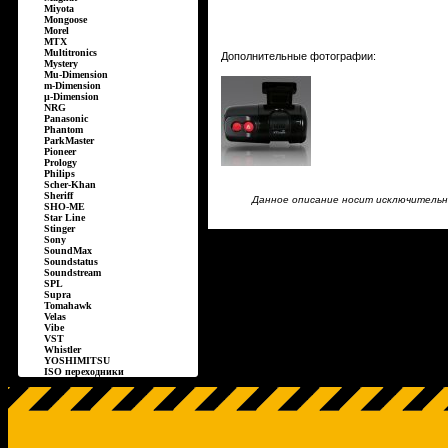
Miyota
Mongoose
Morel
MTX
Multitronics
Дополнительные фотографии:
Mystery
Mu-Dimension
m-Dimension
µ-Dimension
NRG
Panasonic
Phantom
ParkMaster
Pioneer
Prology
Philips
Scher-Khan
Sheriff
Данное описание носит исключительно
SHO-ME
Star Line
Stinger
Sony
SoundMax
Soundstatus
Soundstream
SPL
Supra
Tomahawk
Velas
Vibe
VST
Whistler
YOSHIMITSU
ISO переходники