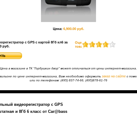
Цена:
6,900.00 руб.
регистратор с GPS с картой 8Гб кл6 за
Оценить
0 руб.
товар
Цена в магазине в ТК "Горбушкин двор" может отличаться от цены интернет-магазина.
заказ на сайте
павильоне по цене интернет-магазина, Вам необходимо оформить
с пом
или по телефонам: (495) 837-74-66, (495)878-61-76
льный видеорегистратор с GPS
татная и 8Гб 6 класс от Car@bass