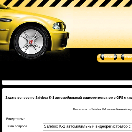
Купить Safebox K-1 автомобильный видеорегистратор с GPS с 
навигационные системы от Clarion, Mystery, Kicker, Prology, Audi
Главная
Реги
Задать вопрос по Safebox K-1 автомобильный видеорегистратор с GPS с кар
Ваш вопрос о Safebox K-1 автомобильный вид
Введите имя
Тема вопроса