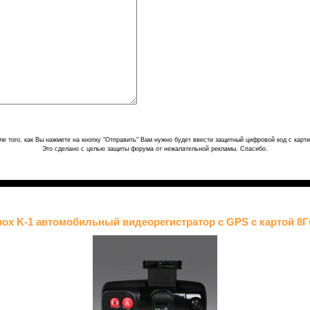
ле того, как Вы нажмете на кнопку "Отправить" Вам нужно будет ввести защитный цифровой код с карти
Это сделано с целью защиты форума от нежалательной рекламы. Спасибо.
box K-1 автомобильный видеорегистратор с GPS с картой 8Г