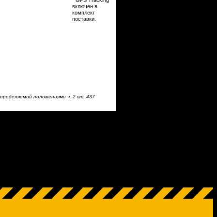
* GPS Tracking
включен в
комплект
поставки.
пределяемой положениями ч. 2 ст. 437