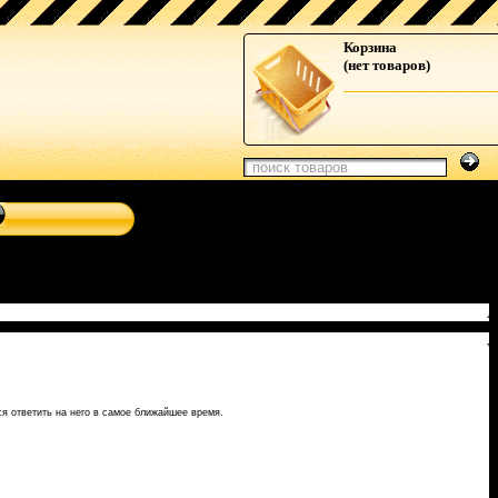
толы, сабвуферы, автотелевизоры, усилители, dvd-магнитолы,
Корзина
(нет товаров)
я ответить на него в самое ближайшее время.