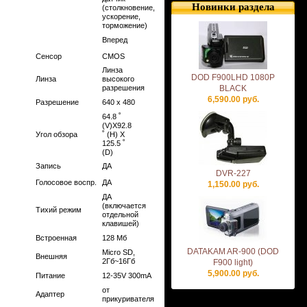
Новинки раздела
(столкновение,
ускорение,
торможение)
Вперед
Сенсор
CMOS
Линза
DOD F900LHD 1080P
Линза
высокого
разрешения
BLACK
6,590.00 руб.
Разрешение
640 x 480
64.8
˚
(V)X92.8
Угол обзора
˚
(H) X
125.5
˚
(D)
Запись
ДА
DVR-227
Голосовое воспр.
ДА
1,150.00 руб.
ДА
(включается
Тихий режим
отдельной
клавишей)
Встроенная
128 Мб
DATAKAM AR-900 (DOD
Micro SD,
Внешняя
2Гб~16Гб
F900 light)
5,900.00 руб.
Питание
12-35V 300mA
от
Адаптер
прикуривателя