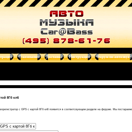
картой 8Гб кл6 - Видеорегистраторы - автоакустика, автомагни
o Art, Art Sound
страция
О компании
Доставка
Инструкции
Форум по автозвуку
той 8Гб кл6
еорегистратор с GPS с картой 8Гб кл6 появится в соответсвующем разделе на форуме. Мы постараемс