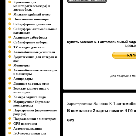
Крепления для
монитора(телевизора) в
автомобиль
Мультимедийный плеер
Потолочные мониторы
Сабвуферные динамики
Сабвуферы автомобильные
пассивные
Активные сабвуферы
Купить Safebox K-1 автомобильный видео
Сабвуферные наборы
6,900.0
TV и видео для авто
Автомобильные усилители
Аудиотехника для катеров и
яхт
Мониторы
Автомобильные телевизоры
и мониторы
Для покупки в 
Антирадары
Дневные ходовые огни
Зеркало заднего вида с
монитором
Камера заднего вида
Маршрутные бортовые
Safebox K-1
автомоби
Характеристики:
компьютеры
Парктроники (парковочные
В комплекте 2 карты памяти 4 Гб ш
радары)
Подголовники с монитором
GPS
GPS навигация
Автосигнализации
ISO-переходники для