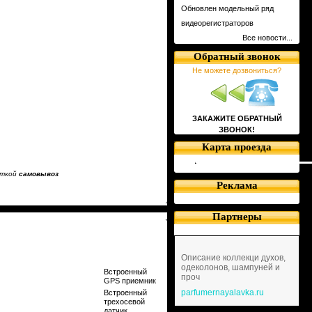
Обновлен модельный ряд
видеорегистраторов
Все новости...
Обратный звонок
Не можете дозвониться?
ЗАКАЖИТЕ ОБРАТНЫЙ
ЗВОНОК!
Карта проезда
еткой
самовывоз
Реклама
Партнеры
Описание коллекци духов,
одеколонов, шампуней и
Встроенный
проч
GPS приемник
parfumernayalavka.ru
Встроенный
трехосевой
датчик