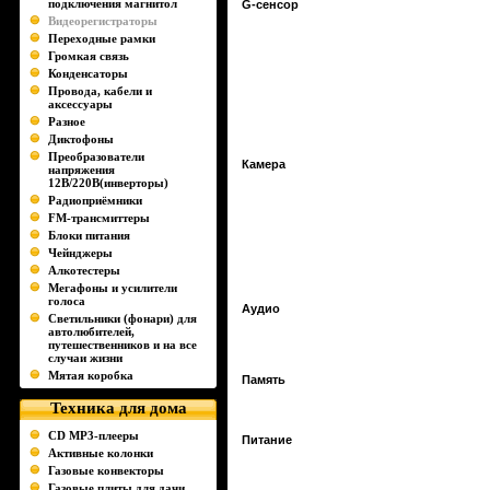
подключения магнитол
G-сенсор
Видеорегистраторы
Переходные рамки
Громкая связь
Конденсаторы
Провода, кабели и
аксессуары
Разное
Диктофоны
Преобразователи
Камера
напряжения
12В/220В(инверторы)
Радиоприёмники
FM-трансмиттеры
Блоки питания
Чейнджеры
Алкотестеры
Мегафоны и усилители
голоса
Аудио
Светильники (фонари) для
автолюбителей,
путешественников и на все
случаи жизни
Мятая коробка
Память
Техника для дома
CD MP3-плееры
Питание
Активные колонки
Газовые конвекторы
Газовые плиты для дачи