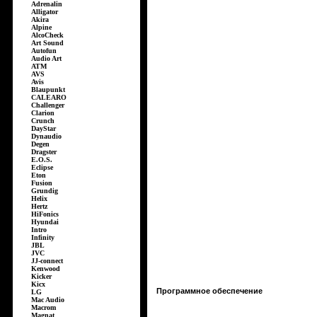
Adrenalin
Alligator
Akira
Alpine
AlcoCheck
Art Sound
Autofun
Audio Art
ATM
AVS
Avis
Blaupunkt
CALEARO
Challenger
Clarion
Crunch
DayStar
Dynaudio
Degen
Dragster
E.O.S.
Eclipse
Eton
Fusion
Grundig
Helix
Hertz
HiFonics
Hyundai
Intro
Infinity
JBL
JVC
JJ-connect
Kenwood
Kicker
Kicx
Программное обеспечение
LG
Mac Audio
Macrom
Magnat