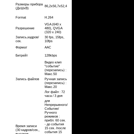
Размеры прибора
86,2x56,7x52,4
(ДxШxВ)
Format
H.264
VGA (640 x
Разрешение
480), QVGA
(320 x 240)
Запись,кадров/
30 fps, 15fps,
сек.
10fps
Формат
AAC
Битрейт
128kbps
Видео клип
"событие"
(перезапись) :
Макс.50
Запись файлов
Ручная запись
(перезапись) :
Макс.20
Лог файл : 72
часа / 3 дня
для
Непрерывного/
Событие/
Ручного
режимов :
прибл. 60 сек.
- до события
Время записи
15 сек. /после
(30 кадров/сек.,
события 15
высокое