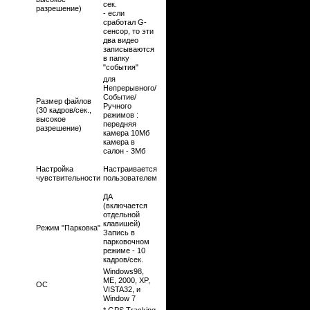
сек.
разрешение)
- если
сработал G-
сенсор, то эти
два видео
записываются
в папку
"события"
для
Непрерывного/
Событие/
Размер файлов
Ручного
(30 кадров/сек.,
режимов :
высокое
передняя
разрешение)
камера 10Мб
камера в
салон - 3Мб
Настройка
Настраивается
чувствительности
пользователем
ДА
(включается
отдельной
клавишей)
Режим "Парковка"
Запись в
парковочном
режиме - 10
кадров/сек.
Windows98,
ME, 2000, XP,
ОС
VISTA32, и
Window 7