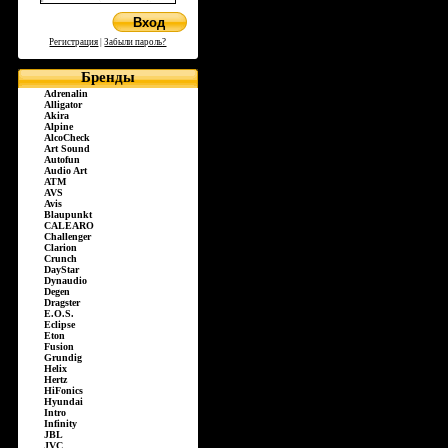
Регистрация
|
Забыли пароль?
Бренды
Adrenalin
Alligator
Akira
Alpine
AlcoCheck
Art Sound
Autofun
Audio Art
ATM
AVS
Avis
Blaupunkt
CALEARO
Challenger
Clarion
Crunch
DayStar
Dynaudio
Degen
Dragster
E.O.S.
Eclipse
Eton
Fusion
Grundig
Helix
Hertz
HiFonics
Hyundai
Intro
Infinity
JBL
JVC