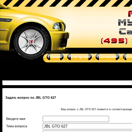
Купить JBL GTO 627 - 16-16,5 см - автоакустика, автомагнито
системы от Clarion, Mystery, Kicker, Prology, Audio Art, Art Sound
Главная
Регистрация
О компании
Дос
Задать вопрос по JBL GTO 627
Ваш вопрос о JBL GTO 627 появится в соответсвующем
Введите имя
Тема вопроса