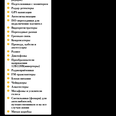
Подголовники с монитором
Радар детекторы
GPS навигация
Автосигнализации
ISO-переходники для
подключения магнитол
Видеорегистраторы
Переходные рамки
Громкая связь
Конденсаторы
Провода, кабели и
аксессуары
Разное
Диктофоны
Преобразователи
напряжения
12В/220В(инверторы)
Радиоприёмники
FM-трансмиттеры
Блоки питания
Чейнджеры
Алкотестеры
Мегафоны и усилители
голоса
Светильники (фонари) для
автолюбителей,
путешественников и на все
случаи жизни
Мятая коробка