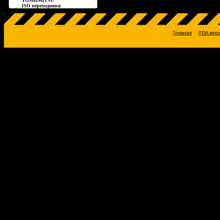
YOSHIMITSU
ISO переходники
Главная
PDA вер