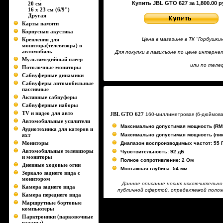
Купить JBL GTO 627 за 1,800.00 р
20 см
16 х 23 см (6/9")
Другая
Карты памяти
Корпусная акустика
Крепления для
Цена в магазине в ТК "Горбушк
монитора(телевизора) в
автомобиль
Для покупки в павильоне по цене интерн
Мультимедийный плеер
или по телеф
Потолочные мониторы
Сабвуферные динамики
Сабвуферы автомобильные
пассивные
Активные сабвуферы
Сабвуферные наборы
TV и видео для авто
JBL GTO 627
160-миллиметровая (6-дюймовая
Автомобильные усилители
Максимально допустимая мощность (RMS
Аудиотехника для катеров и
яхт
Максимально допустимая мощность (пик
Мониторы
Диапазон воспроизводимых частот: 55 Г
Автомобильные телевизоры
Чувствительность: 92 дБ
и мониторы
Полное сопротивление: 2 Ом
Дневные ходовые огни
Монтажная глубина: 54 мм
Зеркало заднего вида с
монитором
Данное описание носит исключительно 
Камера заднего вида
публичной офертой, определяемой положе
Камера переднего вида
Маршрутные бортовые
компьютеры
Парктроники (парковочные
радары)