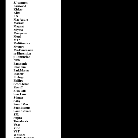
JJ-connect
Kenwood
Kicker
Kicx
LG
Mac Audio
Macrom
Magnat
Miyota
Mongoose
Morel
MTX
Multitronics
Mystery
Mu-Dimension
m-Dimension
µ-Dimension
NRG
Panasonic
Phantom
ParkMaster
Pioneer
Prology
Philips
Scher-Khan
Sheriff
SHO-ME
Star Line
Stinger
Sony
SoundMax
Soundstatus
Soundstream
SPL
Supra
Tomahawk
Velas
Vibe
VST
Whistler