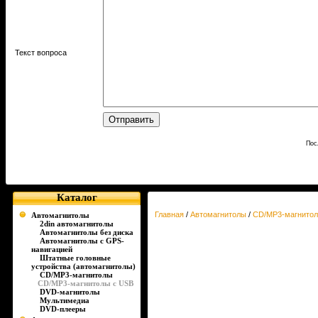
Текст вопроса
Пос
Каталог
Главная
/
Автомагнитолы
/
CD/MP3-магнитол
Автомагнитолы
2din автомагнитолы
Автомагнитолы без диска
Автомагнитолы с GPS-
навигацией
Штатные головные
устройства (автомагнитолы)
CD/MP3-магнитолы
CD/MP3-магнитолы c USB
DVD-магнитолы
Мультимедиа
DVD-плееры