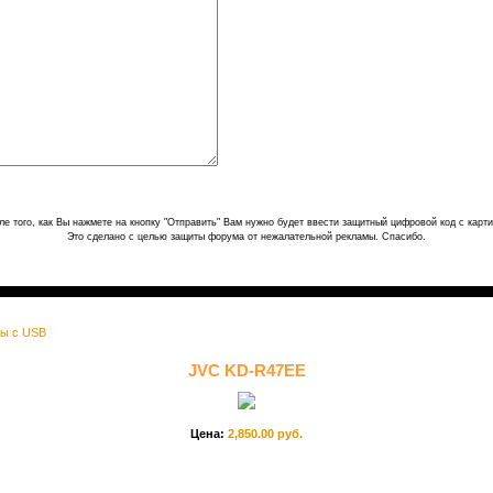
ле того, как Вы нажмете на кнопку "Отправить" Вам нужно будет ввести защитный цифровой код с карти
Это сделано с целью защиты форума от нежалательной рекламы. Спасибо.
ы c USB
JVC KD-R47EE
Цена:
2,850.00 руб.