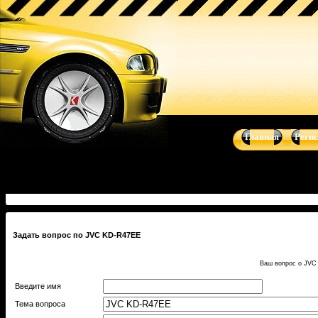
Купить JVC KD-R47EE - CD/MP3-магнитолы c USB - автоакустик
Kicker, Prology, Audio Art, Art Sound
Главная
Реги
Задать вопрос по JVC KD-R47EE
Ваш вопрос о JVC 
Введите имя
Тема вопроса