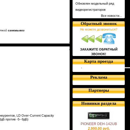
Обновлен модельный ряд
видеорегистраторов
Все новости...
Обратный звонок
Не можете дозвониться?
еткой
самовывоз
ЗАКАЖИТЕ ОБРАТНЫЙ
ЗВОНОК!
Карта проезда
Реклама
Партнеры
Новинки раздела
онкурентов,
LD
Over-Current Capacity
дБ против -5--9дБ)
PIONEER DEH-142UB
2,990.00 руб.