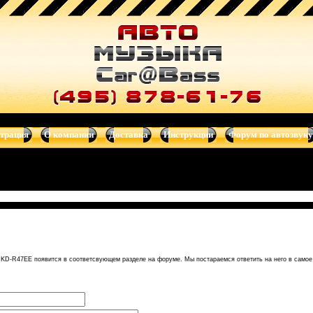
а, автомагнитолы, сабвуферы, автотелевизоры, усилители, dvd-
страция
О компании
Доставка
Инструкции
Форум по автозвуку
KD-R47EE появится в соответсвующем разделе на форуме. Мы постараемся ответить на него в само