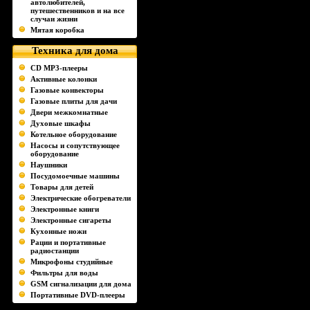
автолюбителей,
путешественников и на все
случаи жизни
Мятая коробка
Техника для дома
CD MP3-плееры
Активные колонки
Газовые конвекторы
Газовые плиты для дачи
Двери межкомнатные
Духовые шкафы
Котельное оборудование
Насосы и сопутствующее
оборудование
Наушники
Посудомоечные машины
Товары для детей
Электрические обогреватели
Электронные книги
Электронные сигареты
Кухонные ножи
Рации и портативные
радиостанции
Микрофоны студийные
Фильтры для воды
GSM сигнализации для дома
Портативные DVD-плееры