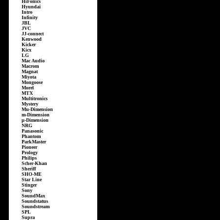
HiFonics
Hyundai
Intro
Infinity
JBL
JVC
JJ-connect
Kenwood
Kicker
Kicx
LG
Mac Audio
Macrom
Magnat
Miyota
Mongoose
Morel
MTX
Multitronics
Mystery
Mu-Dimension
m-Dimension
µ-Dimension
NRG
Panasonic
Phantom
ParkMaster
Pioneer
Prology
Philips
Scher-Khan
Sheriff
SHO-ME
Star Line
Stinger
Sony
SoundMax
Soundstatus
Soundstream
SPL
Supra