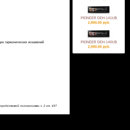
PIONEER DEH-141UB
2,990.00 руб.
PIONEER DEH-140UB
бщих гармонических искажений
2,990.00 руб.
пределяемой положениями ч. 2 ст. 437