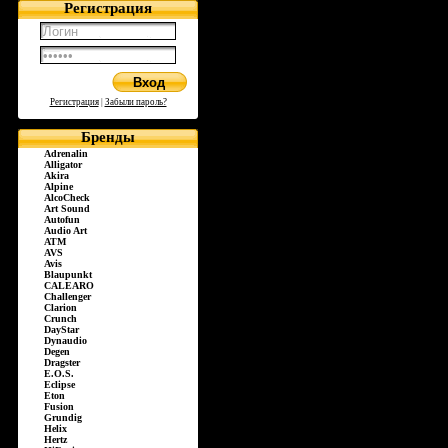
Регистрация
Регистрация
|
Забыли пароль?
Бренды
Adrenalin
Alligator
Akira
Alpine
AlcoCheck
Art Sound
Autofun
Audio Art
ATM
AVS
Avis
Blaupunkt
CALEARO
Challenger
Clarion
Crunch
DayStar
Dynaudio
Degen
Dragster
E.O.S.
Eclipse
Eton
Fusion
Grundig
Helix
Hertz