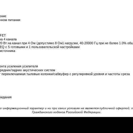
ение
нном питании
-FET
а 4 канала
 Вт на канал при 4 Ом (допустимо 8 Ом) нагрузки, 40-20000 Гц при не более 1.0% о
EQ с 5 готовыми и 1 пользовательской настройками
 источника
нта усиления усилителя
ередних/задних акустических систем
Вт переключаемая тыловые колонки/сабвуфер с регулировкой уровня и частоты среза
ожидания
 информационный характер и ни при каких условиях не является публичной офертой, о
Гражданского кодекса Российской Федерации.