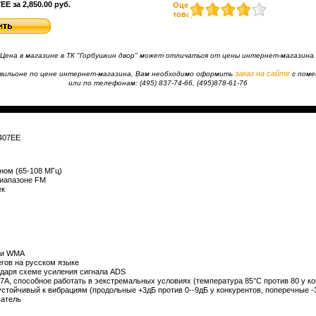
E за 2,850.00 руб.
Оценить
товар
Цена в магазине в ТК "Горбушкин двор" может отличаться от цены интернет-магазина.
заказ на сайте
павильоне по цене интернет-магазина, Вам необходимо оформить
с пом
или по телефонам: (495) 837-74-66, (495)878-61-76
407EE
ном (65-108 МГц)
диапазоне FM
ек
и
WMA
егов на русском языке
даря схеме усиления сигнала ADS
, способное работать в эекстремальных условиях (температура 85°C против 80 у к
стойчивый к вибрациям (продольные +3дБ против 0--9дБ у конкурентов, поперечные -3
ватель