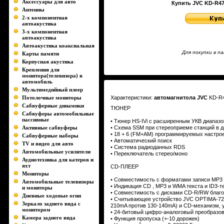
Аксессуары для авто
Купить JVC KD-R47E
Антенны
2-х компонентная
автоакустика
3-х компонентная
автоакустика
Автоакустика коаксиальная
Для покупки в 
Карты памяти
Корпусная акустика
Крепления для
монитора(телевизора) в
автомобиль
Мультимедийный плеер
Потолочные мониторы
Характеристики:
автомагнитола JVC
KD-R
Сабвуферные динамики
ТЮНЕР
Сабвуферы автомобильные
пассивные
• Тюнер HS-IVi с расширенным УКВ диапазо
Активные сабвуферы
• Cхема SSM при стереоприеме станций в 
• 18 + 6 (FM+AM) программируемых настро
Сабвуферные наборы
• Автоматический поиск
TV и видео для авто
• Система радиоданных
RDS
Автомобильные усилители
• Переключатель стерео/моно
Аудиотехника для катеров и
яхт
CD-ПЛЕЕР
Мониторы
• Совместимость с форматами записи
MP3
Автомобильные телевизоры
• Индикация
CD
,
MP3
и
WMA
текста и ID3-т
и мониторы
• Совместимость с дисками CD-R/RW благо
Дневные ходовые огни
• Считывающее устройство JVC OPTIMA-727A
Зеркало заднего вида с
210mA против 130-140mA) и CD-механизм, у
монитором
• 24-битовый цифро-аналоговый преобразо
Камера заднего вида
• Функция пропуска (+-10 дорожек)