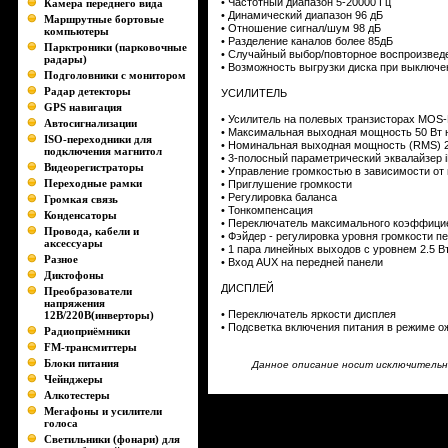
• Частотный диапазон 5-20000 Гц
Камера переднего вида
• Динамический диапазон 96 дБ
Маршрутные бортовые
• Отношение сигнал/шум 98 дБ
компьютеры
• Разделение каналов более 85дБ
Парктроники (парковочные
• Случайный выбор/повторное воспроизвед
радары)
• Возможность выгрузки диска при выключе
Подголовники с монитором
Радар детекторы
УСИЛИТЕЛЬ
GPS навигация
• Усилитель на полевых транзисторах MOS
Автосигнализации
• Максимальная выходная мощность 50 Вт н
ISO-переходники для
• Номинальная выходная мощность (RMS) 20
подключения магнитол
• 3-полосный параметрический
эквалайзер
i
Видеорегистраторы
• Управление громкостью в зависимости от
Переходные рамки
• Приглушение громкости
• Регулировка баланса
Громкая связь
•
Тонкомпенсация
Конденсаторы
• Переключатель максимального коэффицие
Провода, кабели и
• Фэйдер - регулировка уровня громкости п
аксессуары
• 1 пара линейных выходов c уровнем 2.5 
Разное
• Вход AUX на передней панели
Диктофоны
ДИСПЛЕЙ
Преобразователи
напряжения
• Переключатель яркости дисплея
12В/220В(инверторы)
• Подсветка включения питания в режиме 
Радиоприёмники
FM-трансмиттеры
Блоки питания
Данное описание носит исключительно
Чейнджеры
Алкотестеры
Мегафоны и усилители
голоса
Светильники (фонари) для