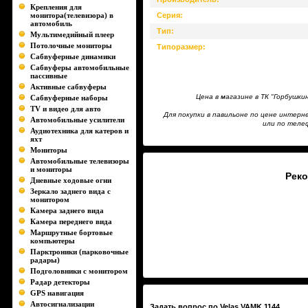
Крепления для
монитора(телевизора) в
Серия:
автомобиль
Тип:
Мультимедийный плеер
Потолочные мониторы
Типоразмер:
Сабвуферные динамики
Сабвуферы автомобильные
пассивные
Активные сабвуферы
Цена в магазине в ТК "Горбушк
Сабвуферные наборы
TV и видео для авто
Для покупки в павильоне по цене инте
Автомобильные усилители
или по телеф
Аудиотехника для катеров и
яхт
Мониторы
Автомобильные телевизоры
и мониторы
Рек
Дневные ходовые огни
Зеркало заднего вида с
монитором
Камера заднего вида
Камера переднего вида
Маршрутные бортовые
компьютеры
Парктроники (парковочные
радары)
Подголовники с монитором
Радар детекторы
GPS навигация
Автосигнализации
Задать вопрос по Velas VAMK 1144