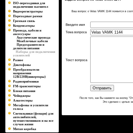
ISO-переходники для
подключения магнитол
Видеорегистраторы
Ваш вопрос о Velas VAMK 1144 появится в соо
Переходные рамки
Громкая связь
Введите имя
Конденсаторы
Провода, кабели и
Тема вопроса
аксессуары
Акустические провода
Межблочные кабели
Предохранители и
делители питания
Наборы для подключения
усилителей
Разное
Текст вопроса
Диктофоны
Преобразователи
напряжения
12В/220В(инверторы)
Радиоприёмники
FM-трансмиттеры
Блоки питания
Чейнджеры
После того, как Вы нажмете на кнопку "О
Алкотестеры
Это сделано с целью з
Мегафоны и усилители
голоса
Светильники (фонари) для
автолюбителей,
путешественников и на все
случаи жизни
Мятая коробка