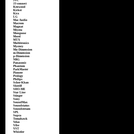
JVC
JJ-connect
Kenwood
Kicker
Kicx
LG
Mac Audio
Macrom
Magnat
Miyota
Mongoose
Morel
MTX
Multitronics
Mystery
Mu-Dimension
m-Dimension
µ-Dimension
NRG
Panasonic
Phantom
ParkMaster
Pioneer
Prology
Philips
Scher-Khan
Sheriff
SHO-ME
Star Line
Stinger
Sony
SoundMax
Soundstatus
Soundstream
SPL
Supra
Tomahawk
Velas
Vibe
VST
Whistler