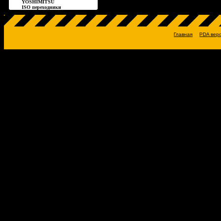
YOSHIMITSU
ISO переходники
Главная
PDA вер