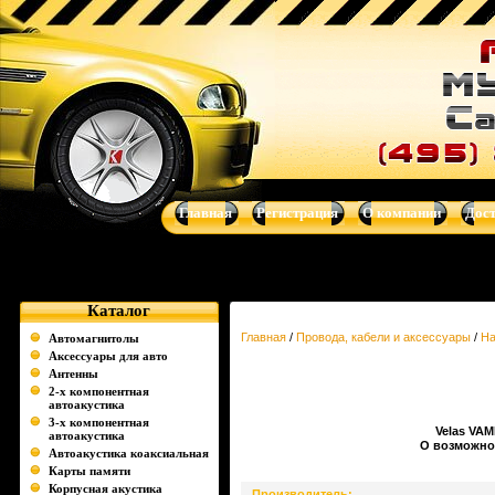
Купить Velas VAMK 1144 - Наборы для подключения усилителей
dvd-магнитолы, навигационные системы от Clarion, Mystery, Kicke
Главная
Регистрация
О компании
Дос
Каталог
Главная
/
Провода, кабели и аксессуары
/
На
Автомагнитолы
Аксессуары для авто
Антенны
2-х компонентная
автоакустика
3-х компонентная
Velas VAM
автоакустика
О возможнос
Автоакустика коаксиальная
Карты памяти
Корпусная акустика
Производитель: