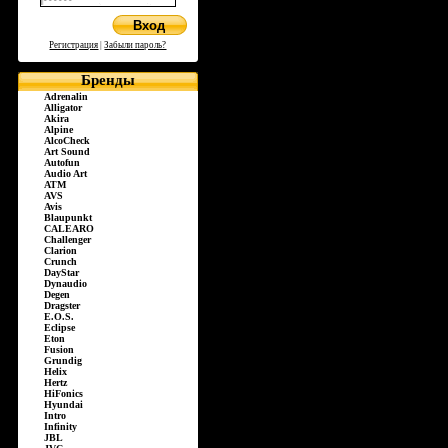
Регистрация
|
Забыли пароль?
Бренды
Adrenalin
Alligator
Akira
Alpine
AlcoCheck
Art Sound
Autofun
Audio Art
ATM
AVS
Avis
Blaupunkt
CALEARO
Challenger
Clarion
Crunch
DayStar
Dynaudio
Degen
Dragster
E.O.S.
Eclipse
Eton
Fusion
Grundig
Helix
Hertz
HiFonics
Hyundai
Intro
Infinity
JBL