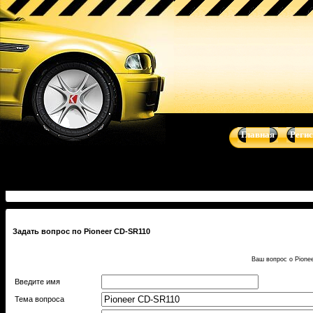
Купить Pioneer CD-SR110 - Пульты ДУ - автоакустика, автомагн
Audio Art, Art Sound
Главная
Реги
Задать вопрос по Pioneer CD-SR110
Ваш вопрос о Pione
Введите имя
Тема вопроса