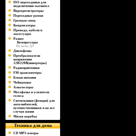
ISO-переходники для
подключения магнитол
Видеорегистраторы
Переходные рамки
Громкая связь
Конденсаторы
Провода, кабели и
аксессуары
Разное
Компрессоры
Пульты ДУ
Диктофоны
Преобразователи
напряжения
12В/220В(инверторы)
Радиоприёмники
FM-трансмиттеры
Блоки питания
Чейнджеры
Алкотестеры
Мегафоны и усилители
голоса
Светильники (фонари) для
автолюбителей,
путешественников и на все
случаи жизни
Мятая коробка
Техника для дома
CD MP3-плееры