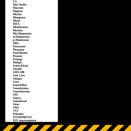
LG
Mac Audio
Macrom
Magnat
Miyota
Mongoose
Morel
MTX
Multitronics
Mystery
Mu-Dimension
m-Dimension
µ-Dimension
NRG
Panasonic
Phantom
ParkMaster
Pioneer
Prology
Philips
Scher-Khan
Sheriff
SHO-ME
Star Line
Stinger
Sony
SoundMax
Soundstatus
Soundstream
SPL
Supra
Tomahawk
Velas
Vibe
VST
Whistler
YOSHIMITSU
ISO переходники