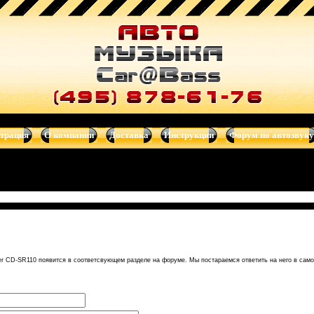
итолы, сабвуферы, автотелевизоры, усилители, dvd-магнитолы, н
страция
О компании
Доставка
Инструкции
Форум по автозвуку
er CD-SR110 появится в соответсвующем разделе на форуме. Мы постараемся ответить на него в сам