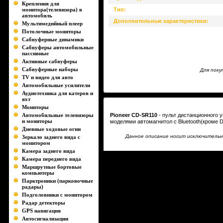
Крепления для
монитора(телевизора) в
Тип:
автомобиль
Дополнительные характеристики:
Мультимедийный плеер
Потолочные мониторы
Сабвуферные динамики
Сабвуферы автомобильные
пассивные
Активные сабвуферы
Сабвуферные наборы
Для поку
TV и видео для авто
Автомобильные усилители
Аудиотехника для катеров и
яхт
Мониторы
Автомобильные телевизоры
Pioneer CD-SR110
- пульт дистанционного 
и мониторы
моделями автомагнитол с Bluetooth(кроме 
Дневные ходовые огни
Данное описание носит исключительно
Зеркало заднего вида с
монитором
Камера заднего вида
Камера переднего вида
Маршрутные бортовые
компьютеры
Парктроники (парковочные
радары)
Подголовники с монитором
Радар детекторы
GPS навигация
Автосигнализации