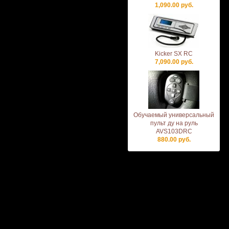
1,090.00 руб.
Kicker SX RC
7,090.00 руб.
Обучаемый универсальный
пульт ду на руль
AVS103DRC
880.00 руб.