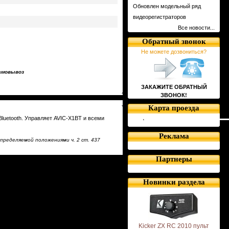
Обновлен модельный ряд
видеорегистраторов
Все новости...
Обратный звонок
Не можете дозвониться?
амовывоз
ЗАКАЖИТЕ ОБРАТНЫЙ
ЗВОНОК!
Карта проезда
luetooth. Управляет AVIC-X1BT и всеми
Реклама
пределяемой положениями ч. 2 ст. 437
Партнеры
Новинки раздела
Kicker ZX RC 2010 пульт