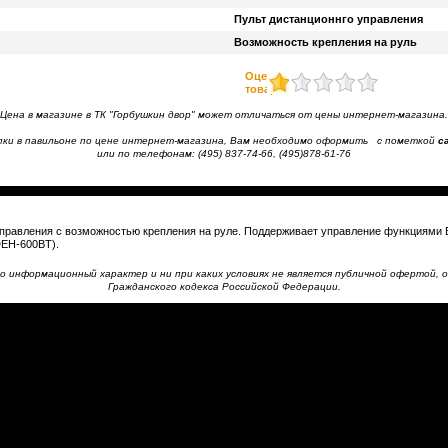
Пульт дистанционнго управления
Возможность крепления на руль
Оценить
товар
Цена в магазине в ТК "Горбушкин двор" может отличаться от цены интернет-магазина.
пки в павильоне по цене интернет-магазина, Вам необходимо оформить с пометкой
с
или по телефонам: (495) 837-74-66, (495)878-61-76
управления с возможностью крепления на руле. Поддерживает управление функциями B
DEH-600BT).
 информационный характер и ни при каких условиях не является публичной офертой, о
Гражданского кодекса Российской Федерации.