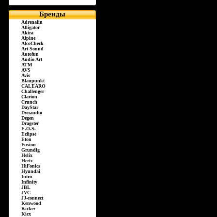
Бренды
Adrenalin
Alligator
Akira
Alpine
AlcoCheck
Art Sound
Autofun
Audio Art
ATM
AVS
Avis
Blaupunkt
CALEARO
Challenger
Clarion
Crunch
DayStar
Dynaudio
Degen
Dragster
E.O.S.
Eclipse
Eton
Fusion
Grundig
Helix
Hertz
HiFonics
Hyundai
Intro
Infinity
JBL
JVC
JJ-connect
Kenwood
Kicker
Kicx