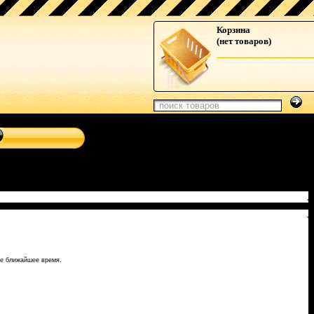
авигационные системы от Clarion, Mystery, Kicker, Prology,
Корзина
(нет товаров)
ое ближайшее время.