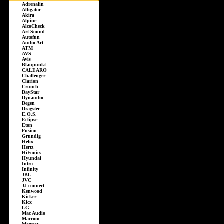
Adrenalin
Alligator
Akira
Alpine
AlcoCheck
Art Sound
Autofun
Audio Art
ATM
AVS
Avis
Blaupunkt
CALEARO
Challenger
Clarion
Crunch
DayStar
Dynaudio
Degen
Dragster
E.O.S.
Eclipse
Eton
Fusion
Grundig
Helix
Hertz
HiFonics
Hyundai
Intro
Infinity
JBL
JVC
JJ-connect
Kenwood
Kicker
Kicx
LG
Mac Audio
Macrom