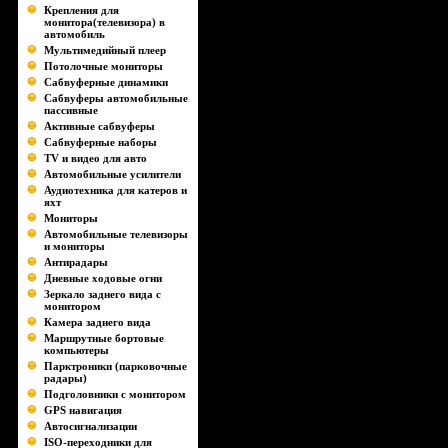
Крепления для
монитора(телевизора) в
автомобиль
Мультимедийный плеер
Потолочные мониторы
Сабвуферные динамики
Сабвуферы автомобильные
пассивные
Активные сабвуферы
Сабвуферные наборы
TV и видео для авто
Автомобильные усилители
Аудиотехника для катеров и
яхт
Мониторы
Автомобильные телевизоры
и мониторы
Антирадары
Дневные ходовые огни
Зеркало заднего вида с
монитором
Камера заднего вида
Маршрутные бортовые
компьютеры
Парктроники (парковочные
радары)
Подголовники с монитором
GPS навигация
Автосигнализации
ISO-переходники для