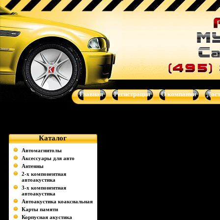
Музыка для Вашего авто - автоакустика, автомагнитолы, сабв
системы от Clarion, Mystery, Kicker, Prology, Audio Art, Art Sound
Главная
Регистрация
О компании
Дос
Каталог
Извините, запрашиваем
Автомагнитолы
Аксессуары для авто
Антенны
2-х компонентная
автоакустика
3-х компонентная
автоакустика
Автоакустика коаксиальная
Карты памяти
Корпусная акустика