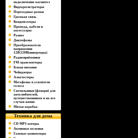
подключения магнитол
Видеорегистраторы
Переходные рамки
Громкая связь
Конденсаторы
Провода, кабели и
аксессуары
Разное
Диктофоны
Преобразователи
напряжения
12В/220В(инверторы)
Радиоприёмники
FM-трансмиттеры
Блоки питания
Чейнджеры
Алкотестеры
Мегафоны и усилители
голоса
Светильники (фонари) для
автолюбителей,
путешественников и на все
случаи жизни
Мятая коробка
Техника для дома
CD MP3-плееры
Активные колонки
Газовые конвекторы