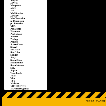
Magnat
Miyota
Mongoose
Morel
MTX
Multitronics
Mystery
Mu-Dimension
m-Dimension
µ-Dimension
NRG
Panasonic
Phantom
ParkMaster
Pioneer
Prology
Philips
Scher-Khan
Sheriff
SHO-ME
Star Line
Stinger
Sony
SoundMax
Soundstatus
Soundstream
SPL
Supra
Tomahawk
Velas
Vibe
VST
Whistler
YOSHIMITSU
ISO переходники
Главная
PDA вер