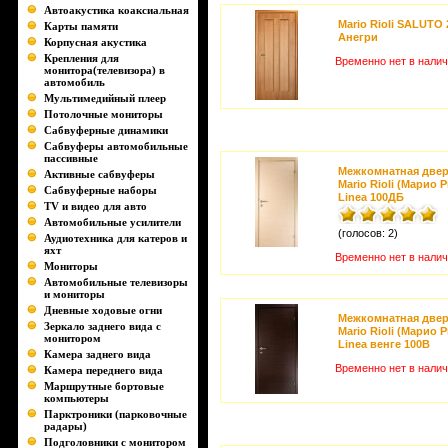
Автоакустика коаксиальная
Mario Rioli SALUTO 
Карты памяти
Анегри
Корпусная акустика
Крепления для
Временно нет в нали
монитора(телевизора) в
автомобиль
Мультимедийный плеер
Потолочные мониторы
Сабвуферные динамики
Сабвуферы автомобильные
пассивные
Межкомнатная две
Активные сабвуферы
Mario Rioli (Марио 
Сабвуферные наборы
Linea 100ДБ
TV и видео для авто
Автомобильные усилители
(голосов: 2)
Аудиотехника для катеров и
яхт
Временно нет в нали
Мониторы
Автомобильные телевизоры
и мониторы
Дневные ходовые огни
Межкомнатная две
Зеркало заднего вида с
Mario Rioli (Марио 
монитором
Linea венге 100B
Камера заднего вида
Временно нет в нали
Камера переднего вида
Маршрутные бортовые
компьютеры
Парктроники (парковочные
радары)
Подголовники с монитором