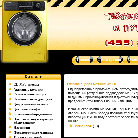
Главная
Регистрация
О ко
Каталог
Главная
/
Двери межкомнатные
CD MP3-плееры
Одновременно с продвижением автоаудиот
Активные колонки
помещений (отдельное подразделение). В п
Газовые конвекторы
ведущими производителями и дистрибьютер
Газовые плиты для дачи
предложить эти товары нашим клиентам.
Двери межкомнатные
Духовые шкафы
Итальянская компания МАРИО РИОЛИ в 2007
дверей. Мощности завода позволяют выпуск
Котельное оборудование
инвестиций к 2010 году составит более ми
Насосы и сопутствующее
000м2.
оборудование
Mario Rioli
(13)
Наушники
Посудомоечные машины
Товары для детей