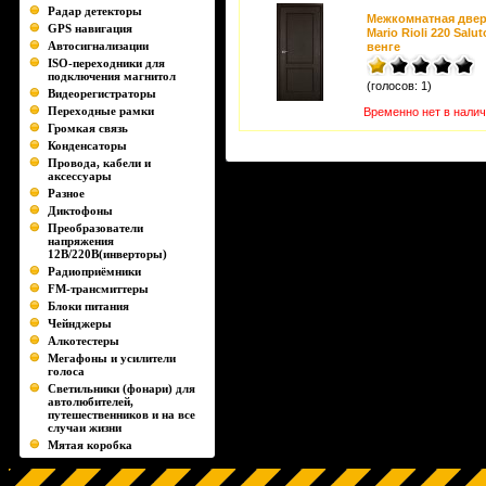
Радар детекторы
Межкомнатная две
GPS навигация
Mario Rioli 220 Salut
Автосигнализации
венге
ISO-переходники для
подключения магнитол
(голосов: 1)
Видеорегистраторы
Переходные рамки
Временно нет в нали
Громкая связь
Конденсаторы
Провода, кабели и
аксессуары
Разное
Диктофоны
Преобразователи
напряжения
12В/220В(инверторы)
Радиоприёмники
FM-трансмиттеры
Блоки питания
Чейнджеры
Алкотестеры
Мегафоны и усилители
голоса
Светильники (фонари) для
автолюбителей,
путешественников и на все
случаи жизни
Мятая коробка