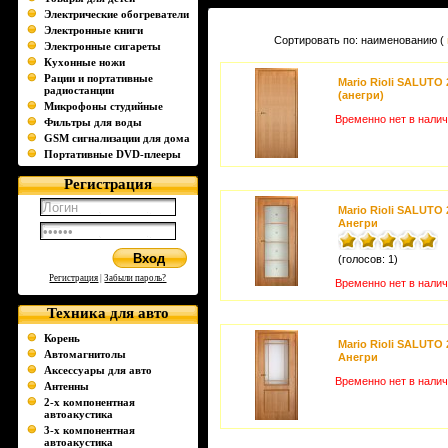
Электрические обогреватели
Электронные книги
Сортировать по: наименованию (
Электронные сигареты
Кухонные ножи
Рации и портативные
Mario Rioli SALUTO 
радиостанции
(анегри)
Микрофоны студийные
Временно нет в нали
Фильтры для воды
GSM сигнализации для дома
Портативные DVD-плееры
Регистрация
Mario Rioli SALUTO 
Анегри
(голосов: 1)
Регистрация
|
Забыли пароль?
Временно нет в нали
Техника для авто
Корень
Mario Rioli SALUTO 
Автомагнитолы
Анегри
Аксессуары для авто
Временно нет в нали
Антенны
2-х компонентная
автоакустика
3-х компонентная
автоакустика