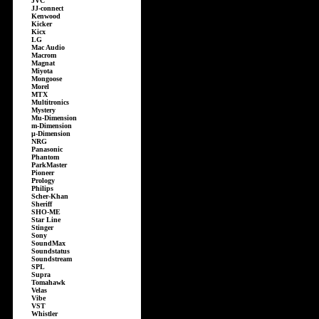
JVC
JJ-connect
Kenwood
Kicker
Kicx
LG
Mac Audio
Macrom
Magnat
Miyota
Mongoose
Morel
MTX
Multitronics
Mystery
Mu-Dimension
m-Dimension
µ-Dimension
NRG
Panasonic
Phantom
ParkMaster
Pioneer
Prology
Philips
Scher-Khan
Sheriff
SHO-ME
Star Line
Stinger
Sony
SoundMax
Soundstatus
Soundstream
SPL
Supra
Tomahawk
Velas
Vibe
VST
Whistler