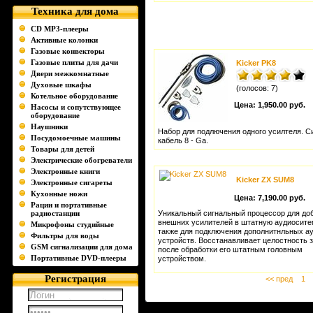
Техника для дома
CD MP3-плееры
Активные колонки
Газовые конвекторы
Газовые плиты для дачи
Kicker PK8
Двери межкомнатные
Духовые шкафы
(голосов: 7)
Котельное оборудование
Цена:
1,950.00 руб.
Насосы и сопутствующее
оборудование
Наушники
Набор для подлючения одного усилтеля. С
Посудомоечные машины
кабель 8 - Ga.
Товары для детей
Электрические обогреватели
Электронные книги
Kicker ZX SUM8
Электронные сигареты
Кухонные ножи
Цена:
7,190.00 руб.
Рации и портативные
радиостанции
Уникальный сигнальный процессор для до
внешних усилителей в штатную аудиосите
Микрофоны студийные
также для подключения дополнитнльных а
Фильтры для воды
устройств. Восстанавливает целостность 
GSM сигнализации для дома
после обработки его штатным головным
Портативные DVD-плееры
устройством.
Регистрация
<< пред
1