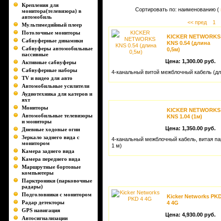
Крепления для
Сортировать по: наименованию (
монитора(телевизора) в
автомобиль
<< пред
1
Мультимедийный плеер
Потолочные мониторы
KICKER NETWORKS
Сабвуферные динамики
KNS 0.54 (длина
Сабвуферы автомобильные
0,5м)
пассивные
Цена:
1,300.00 руб.
Активные сабвуферы
Сабвуферные наборы
4-канальный витой межблочный кабель (дл
TV и видео для авто
Автомобильные усилители
Аудиотехника для катеров и
яхт
Мониторы
KICKER NETWORKS
Автомобильные телевизоры
KNS 1.04 (1м)
и мониторы
Цена:
1,350.00 руб.
Дневные ходовые огни
Зеркало заднего вида с
4-канальный межблочный кабель, витая па
монитором
1 м)
Камера заднего вида
Камера переднего вида
Маршрутные бортовые
компьютеры
Парктроники (парковочные
радары)
Подголовники с монитором
Kicker Networks PK
Радар детекторы
4 4G
GPS навигация
Цена:
4,930.00 руб.
Автосигнализации