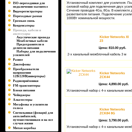
Установочный комплект для усилителя. П
ISO-переходники для
подключения магнитол
силовой набор для подключения двух усил
Сечение проводов 4Ga, 8Ga. В комплекте 
Видеорегистраторы
разветвителя питания. Подключение усили
Переходные рамки
1000Вт номинальной мощности.
Громкая связь
Конденсаторы
Провода, кабели и
аксессуары
Kicker Networks XI
Акустические провода
Межблочные кабели
23
Предохранители и
делители питания
Цена:
810.00 руб.
Наборы для подключения
2-х канальный межблочный кабель 3 м
усилителей
Разное
Диктофоны
Преобразователи
напряжения
Kicker Networks
12В/220В(инверторы)
ZCK44
Радиоприёмники
Цена:
4,890.00 руб.
FM-трансмиттеры
Блоки питания
Установочный набор с 4-х канальным меж
Чейнджеры
Алкотестеры
Мегафоны и усилители
голоса
Kicker Networks
Светильники (фонари) для
ZCK84 8G
автолюбителей,
путешественников и на все
Цена:
3,790.00 руб.
случаи жизни
Установочный набор с 4-х канальным меж
Мятая коробка