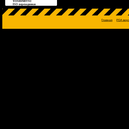
YOSHIMITSU
ISO переходники
Главная
PDA вер