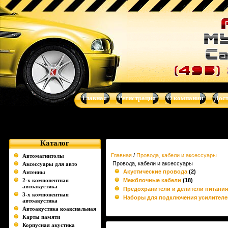
Провода, кабели и аксессуары - Музыка для Вашего авто - авт
магнитолы, навигационные системы от Clarion, Mystery, Kicker, Pr
Главная
Регистрация
О компании
Дос
Каталог
Главная
/
Провода, кабели и аксессуары
Автомагнитолы
Провода, кабели и аксессуары
Аксессуары для авто
Акустические провода
(2)
Антенны
2-х компонентная
Межблочные кабели
(18)
автоакустика
Предохранители и делители питания
3-х компонентная
Наборы для подключения усилителе
автоакустика
Автоакустика коаксиальная
Карты памяти
Корпусная акустика