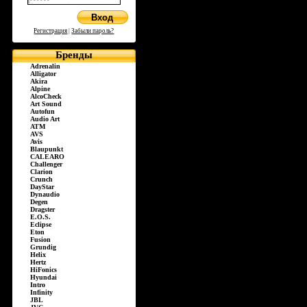
Регистрация
|
Забыли пароль?
Бренды
Adrenalin
Alligator
Akira
Alpine
AlcoCheck
Art Sound
Autofun
Audio Art
ATM
AVS
Avis
Blaupunkt
CALEARO
Challenger
Clarion
Crunch
DayStar
Dynaudio
Degen
Dragster
E.O.S.
Eclipse
Eton
Fusion
Grundig
Helix
Hertz
HiFonics
Hyundai
Intro
Infinity
JBL