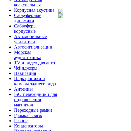
коаксиальная
Корпусная акустика
Сабвуферные
динамики
Сабвуферы
корпусные
Автомобильные
усилители
Автосигнализации
Морская
аудиотехника
TV и видео для авто
Чейнджеры
Навигация
Парктроники и
камеры заднего вида
Антенны
ISO-переходники для
подключения
магнитол
Переходные рамки
Громкая связь
Разное
Конденсаторы