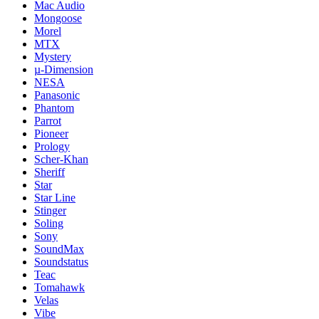
Mac Audio
Mongoose
Morel
MTX
Mystery
µ-Dimension
NESA
Panasonic
Phantom
Parrot
Pioneer
Prology
Scher-Khan
Sheriff
Star
Star Line
Stinger
Soling
Sony
SoundMax
Soundstatus
Teac
Tomahawk
Velas
Vibe