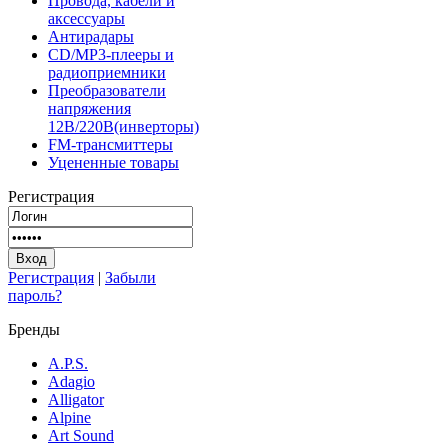
Провода, кабели и
аксессуары
Антирадары
CD/MP3-плееры и
радиоприемники
Преобразователи
напряжения
12В/220В(инверторы)
FM-трансмиттеры
Уцененные товары
Регистрация
Регистрация
|
Забыли
пароль?
Бренды
A.P.S.
Adagio
Alligator
Alpine
Art Sound