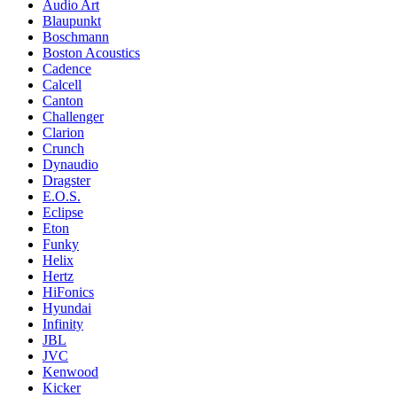
Audio Art
Blaupunkt
Boschmann
Boston Acoustics
Cadence
Calcell
Canton
Challenger
Clarion
Crunch
Dynaudio
Dragster
E.O.S.
Eclipse
Eton
Funky
Helix
Hertz
HiFonics
Hyundai
Infinity
JBL
JVC
Kenwood
Kicker