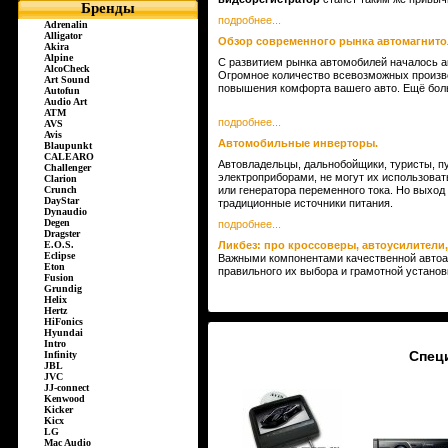
Бренды
подробнее...
Adrenalin
Alligator
Обзор современного рынка автомагнито
Akira
Alpine
С развитием рынка автомобилей началось а
AlcoCheck
Огромное количество всевозможных произв
Art Sound
повышения комфорта вашего авто. Ещё боль
Autofun
Audio Art
ATM
подробнее...
AVS
Avis
Автомобильные инверторы.
Blaupunkt
CALEARO
Автовладельцы, дальнобойщики, туристы, пу
Challenger
электроприборами, не могут их использоват
Clarion
Crunch
или генератора переменного тока. Но выход
DayStar
традиционные источники питания.
Dynaudio
Degen
подробнее...
Dragster
E.O.S.
Ликбез: про кроссоверы, автоусилители, 
Eclipse
Важными компонентами качественной автоак
Eton
правильного их выбора и грамотной установ
Fusion
Grundig
Helix
Hertz
HiFonics
Hyundai
Intro
Спец
Infinity
JBL
JVC
JJ-connect
Kenwood
Kicker
Kicx
LG
Mac Audio