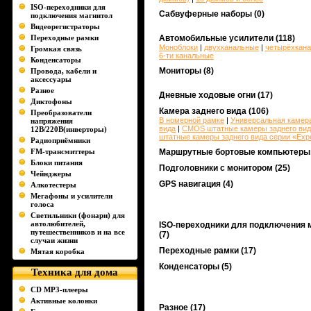
ISO-переходники для
Сабвуферные наборы
(0)
подключения магнитол
Видеорегистраторы
Переходные рамки
Автомобильные усилители
(118)
Моноблоки
|
двухканальные
|
четырёхкан
Громкая связь
6-ти канальные
Конденсаторы
Мониторы
(8)
Провода, кабели и
аксессуары
Разное
Дневные ходовые огни
(17)
Диктофоны
Камера заднего вида
(106)
Преобразователи
В номерной рамке
|
Универсальная камера
напряжения
вида
|
CMOS штатные камеры заднего вид
12В/220В(инверторы)
штатные камеры заднего вида серии «Exp
Радиоприёмники
FM-трансмиттеры
Маршрутные бортовые компьютеры
Блоки питания
Подголовники с монитором
(25)
Чейнджеры
GPS навигация
(4)
Алкотестеры
Мегафоны и усилители
голоса
Светильники (фонари) для
автолюбителей,
ISO-переходники для подключения 
путешественников и на все
(7)
случаи жизни
Переходные рамки
(17)
Мятая коробка
Конденсаторы
(5)
Техника для дома
CD MP3-плееры
Активные колонки
Разное
(17)