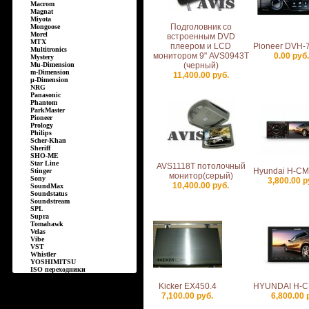
Macrom
Magnat
Miyota
Подголовник со
Mongoose
Morel
встроенным DVD
MTX
плеером и LCD
Pioneer DVH-
Multitronics
монитором 9" AVS0943T
0.00 руб
Mystery
Mu-Dimension
(черный)
m-Dimension
11,400.00 руб.
µ-Dimension
NRG
Panasonic
Phantom
ParkMaster
Pioneer
Prology
Philips
Scher-Khan
Sheriff
SHO-ME
Star Line
AVS1118T потолочный
Hyundai H-C
Stinger
монитор(серый)
Sony
3,800.00 р
10,400.00 руб.
SoundMax
Soundstatus
Soundstream
SPL
Supra
Tomahawk
Velas
Vibe
VST
Whistler
YOSHIMITSU
ISO переходники
Kicker EX450.4
HYUNDAI H-
7,100.00 руб.
6,800.00 