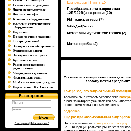
Газовые конвекторы
Компрессоры
|
Пульты ДУ
Газовые плиты для дачи
Преобразователи напряжения
Двери межкомнатные
12В/220В(инверторы)
(30)
Духовые шкафы
Котельное оборудование
FM-трансмиттеры
(7)
Насосы и сопутствующее
Чейнджеры
(2)
оборудование
Наушники
Мегафоны и усилители голоса
(2)
Посудомоечные машины
Товары для детей
Мятая коробка
(2)
Электрические обогреватели
Электронные книги
Электронные сигареты
Кухонные ножи
Рации и портативные
радиостанции
Микрофоны студийные
Мы являемся авторизованными дилерами Art
Фильтры для воды
поэтому можем предложить
GSM сигнализации для дома
Портативные DVD-плееры
Камера заднего вида-отличный помощни
Регистрация
Автомобиль, в котором установлена
камера
в пользе которого уже мало кто сомневаетс
необходимо двигаться задним ходом.
подробнее...
Ещё раз про автомобильный видеорегис
На сегодняшний день
видеорегистратор для
Регистрация
|
Забыли пароль?
но… Тенденции развития рынка этих прибор
видеорегистратор
станет таким же привыч