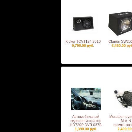
Kicker TCVT124 2010
Clarion SW25
9,790.00 руб.
3,450.00 ру
Автомобильный
Мегафон рупо
видеорегистратор
Max N
HD720P DVR 037B
громкогов
1,390.00 руб.
2,490.00