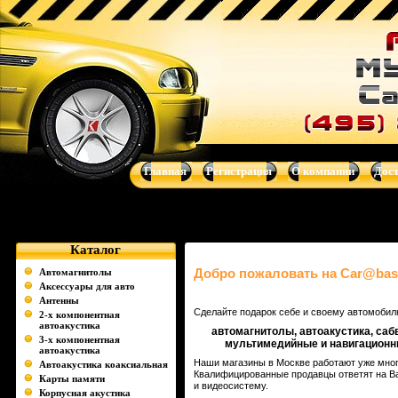
Музыка для Вашего авто - автоакустика, автомагнитолы, сабв
системы от Clarion, Mystery, Kicker, Prology, Audio Art, Art Sound
Главная
Регистрация
О компании
Дос
Каталог
Добро пожаловать на Car@bass
Автомагнитолы
Аксессуары для авто
Антенны
Сделайте подарок себе и своему автомобил
2-х компонентная
автоакустика
автомагнитолы, автоакустика, са
3-х компонентная
мультимедийные и навигационн
автоакустика
Наши магазины в Москве работают уже много
Автоакустика коаксиальная
Квалифицированные продавцы ответят на Ва
Карты памяти
и видеосистему.
Корпусная акустика