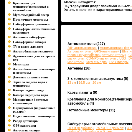
Магазин находится:
Крепления для
ТЦ "Горбушкин Двор" павильон 00-042У.
монитора(телевизора) в
Узнать о наличии и характеристиках това
автомобиль
Мультимедийный плеер
Потолочные мониторы
Сабвуферные динамики
Сабвуферы автомобильные
пассивные
Активные сабвуферы
Сабвуферные наборы
Автомагнитолы
(227)
TV и видео для авто
2din автомагнитолы
|
Автомагнитолы без д
Автомобильные усилители
Автомагнитолы с GPS-навигацией
|
Штатн
головные устройства (автомагнитолы)
|
C
Аудиотехника для катеров и
магнитолы
|
CD/MP3-магнитолы c USB
|
D
яхт
магнитолы
|
Мультимедиа
|
DVD-плееры
Мониторы
Антенны
(16)
Автомобильные телевизоры
и мониторы
Дневные ходовые огни
3-х компонентная автоакустика
(5)
Зеркало заднего вида с
13 см
|
16,5 см
|
20 см
монитором
Камера заднего вида
Карты памяти
(9)
Камера переднего вида
Крепления для монитора(телевизора
Маршрутные бортовые
компьютеры
автомобиль
(4)
Парктроники (парковочные
Потолочные мониторы
(11)
радары)
Подголовники с монитором
Радар детекторы
Сабвуферы автомобильные пассив
GPS навигация
20 см (8 дюймов)
|
25 см (10 дюймов)
|
30 
Автосигнализации
дюймов)
|
15 дюймов и более